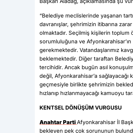
Başkan Aladağ, açıklamasında şu vurg
“Belediye meclislerinde yaşanan tartı
davranışlar, şehrimizin itibarına zar
olmaktadır. Seçilmiş kişilerin toplum 
sorumluluğuna ve Afyonkarahisar’ın k
gerekmektedir. Vatandaşlarımız kavg
beklemektedir. Diğer taraftan Belediy
tercihidir. Ancak bugün asıl konuşul
değil, Afyonkarahisar’a sağlayacağı ka
geçmesiyle birlikte şehrimizin bekledi
hızlanıp hızlanmayacağı kamuoyu tar
KENTSEL DÖNÜŞÜM VURGUSU
Anahtar Parti
Afyonkarahisar İl Baş
bekleyen pek çok sorununun bulundu