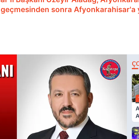
e geçmesinden sonra Afyonkarahisar'a 
Ç
A
A
T
A
Ş