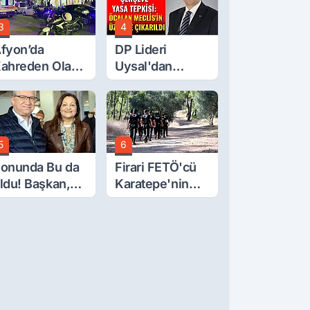
3
4
fyon’da
DP Lideri
ahreden Olay:
Uysal'dan
 Yaşındaki
Çerçeve Yasa
ocuk 6. Kattan
Tepkisi: Öcalan
üştü
Meclis'in
Üzerine Çıkarıldı
5
6
onunda Bu da
Firari FETÖ'cü
ldu! Başkan,
Karatepe'nin
eclis Üyesini
Gösterdiği
obi
Yerler Didik
ahçesinden
Didik Aranıyor
ttırdı