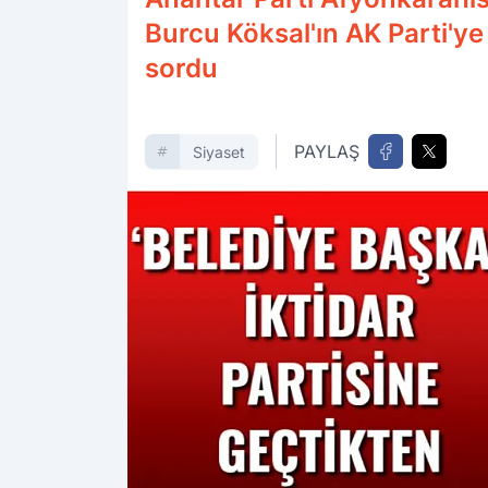
Burcu Köksal'ın AK Parti'y
sordu
PAYLAŞ
Siyaset