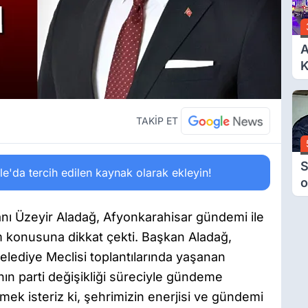
A
K
6
Ç
D
TAKİP ET
S
'da tercih edilen kaynak olarak ekleyin!
o
M
H
anı Üzeyir Aladağ, Afyonkarahisar gündemi ile
B
ırım konusuna dikkat çekti. Başkan Aladağ,
A
lediye Meclisi toplantılarında yaşanan
ın parti değişikliği süreciyle gündeme
ek isteriz ki, şehrimizin enerjisi ve gündemi