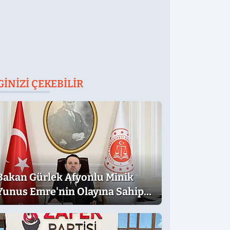
GINIZI ÇEKEBILIR
Bakan Gürlek Afyonlu Minik
Yunus Emre'nin Olayına Sahip
Çıktı