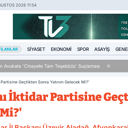
ĞUSTOS 2026 11:54
SIYASET
EKONOMI
SPOR
ASAYIŞ
GENE
 İLANLAR
an Avukata 'Cinayete Tam Teşebbüs' Suçlaması
 Partisine Geçtikten Sonra Yatırım Gelecek Mi?'
ı İktidar Partisine Geç
Mi?'
ar İl Başkanı Üzeyir Aladağ, Afyonkara