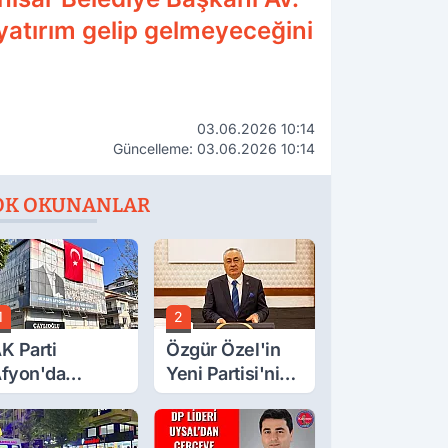
yatırım gelip gelmeyeceğini
03.06.2026 10:14
Güncelleme: 03.06.2026 10:14
OK OKUNANLAR
1
2
K Parti
Özgür Özel'in
fyon'da
Yeni Partisi'nin
urgay Şahin'in
Afyon Başkanı
rdından Bir
Belli Oldu
ok Daha!