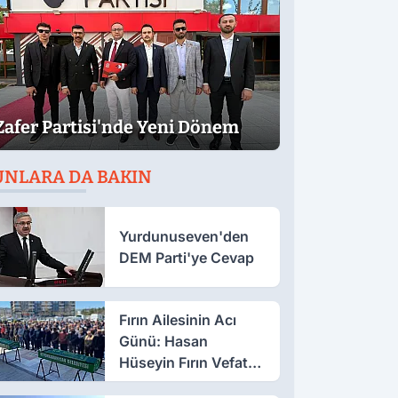
Zafer Partisi'nde Yeni Dönem
UNLARA DA BAKIN
Yurdunuseven'den
DEM Parti'ye Cevap
Fırın Ailesinin Acı
Günü: Hasan
Hüseyin Fırın Vefat
Etti