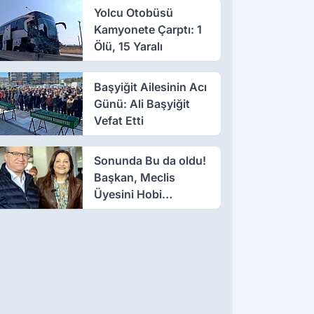
Yolcu Otobüsü
Kamyonete Çarptı: 1
Ölü, 15 Yaralı
Başyiğit Ailesinin Acı
Günü: Ali Başyiğit
Vefat Etti
Sonunda Bu da oldu!
Başkan, Meclis
Üyesini Hobi
Bahçesinden Attırdı