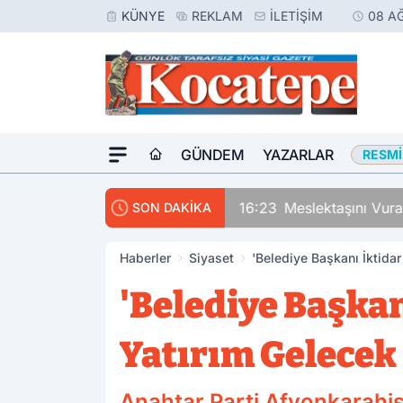
KÜNYE
REKLAM
İLETIŞIM
08 A
GÜNDEM
YAZARLAR
RESMI
16:23
Meslektaşını Vur
SON DAKİKA
Haberler
Siyaset
'Belediye Başkanı İktidar
'Belediye Başkan
Yatırım Gelecek 
Anahtar Parti Afyonkarahis