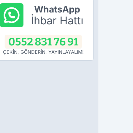
WhatsApp
İhbar Hattı
0552 831 76 91
ÇEKİN, GÖNDERİN, YAYINLAYALIM!