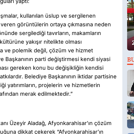
uları yaptı:
şmalar, kullanılan üslup ve sergilenen
ar veren görüntülerin ortaya çıkmasına neden
önünde sergilediği tavırların, makamların
ültürüne yakışır nitelikte olması
a ve polemik değil, çözüm ve hizmet
e Başkanının parti değiştirmesi kendi siyasi
B
ması gereken konu bu değişikliğin kendisi
tkılardır. Belediye Başkanının iktidar partisine
ği yatırımların, projelerin ve hizmetlerin
afından merak edilmektedir.”
kanı Üzeyir Aladağ, Afyonkarahisar’ın çözüm
ğuna dikkat çekerek “Afyonkarahisar’ın