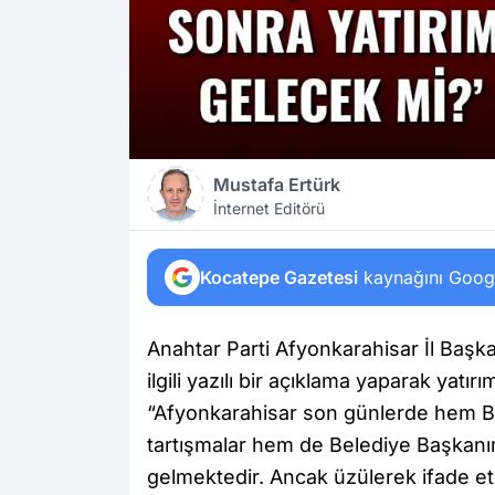
Mustafa Ertürk
İnternet Editörü
Kocatepe Gazetesi
kaynağını Google
Anahtar Parti Afyonkarahisar İl Başk
ilgili yazılı bir açıklama yaparak yat
“Afyonkarahisar son günlerde hem Be
tartışmalar hem de Belediye Başkanın
gelmektedir. Ancak üzülerek ifade etm