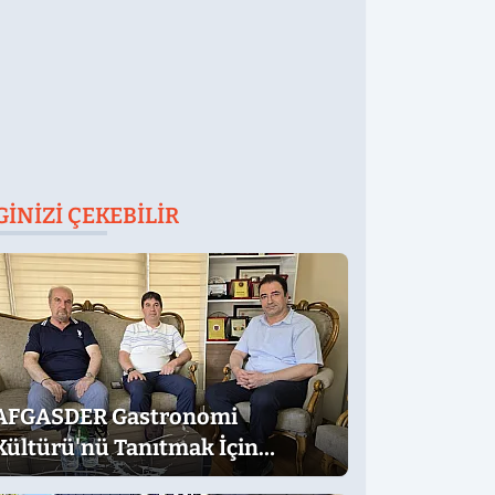
GINIZI ÇEKEBILIR
AFGASDER Gastronomi
Kültürü'nü Tanıtmak İçin
Çalışıyor