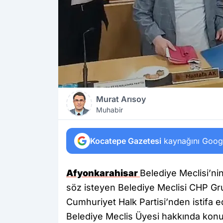
Murat Arısoy
Muhabir
Kocatepe Gazetesi
kaynağını Google
Afyonkarahisar
Belediye Meclisi’nin
söz isteyen Belediye Meclisi CHP Gr
Cumhuriyet Halk Partisi’nden istifa 
Belediye Meclis Üyesi hakkında kon