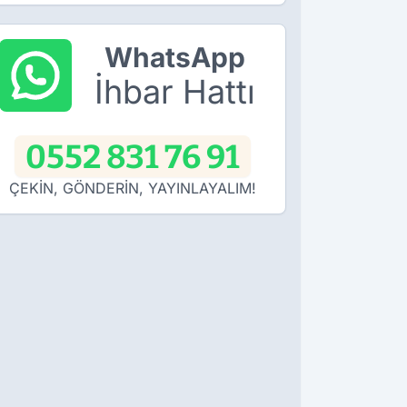
WhatsApp
İhbar Hattı
0552 831 76 91
ÇEKİN, GÖNDERİN, YAYINLAYALIM!