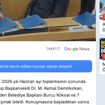
G
A
D
Ü
Y
T
TAKİP ET
M
'da tercih edilen kaynak olarak ekleyin!
Ö
O
A
 2026 yılı Haziran ayı toplantısının sonunda
up Başkanvekili Dr. M. Kemal Demirkırkan,
eden Belediye Başkanı Burcu Köksal ve 7
uşmak istedi. Konuşmasına başladıktan sonra