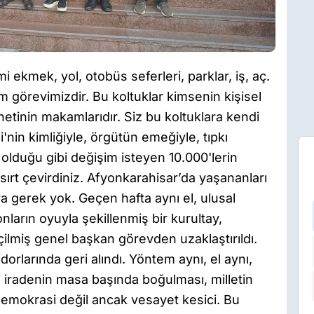
ekmek, yol, otobüs seferleri, parklar, iş, aç.
m görevimizdir. Bu koltuklar kimsenin kişisel
netinin makamlarıdır. Siz bu koltuklara kendi
i'nin kimliğiyle, örgütün emeğiyle, tıpkı
lduğu gibi değişim isteyen 10.000'lerin
ırt çevirdiniz. Afyonkarahisar’da yaşananları
 gerek yok. Geçen hafta aynı el, ulusal
nların oyuyla şekillenmiş bir kurultay,
çilmiş genel başkan görevden uzaklaştırıldı.
rlarında geri alındı. Yöntem aynı, el aynı,
li iradenin masa başında boğulması, milletin
emokrasi değil ancak vesayet kesici. Bu