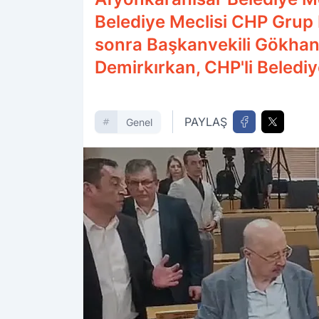
Belediye Meclisi CHP Grup
sonra Başkanvekili Gökhan 
Demirkırkan, CHP'li Belediy
PAYLAŞ
Genel