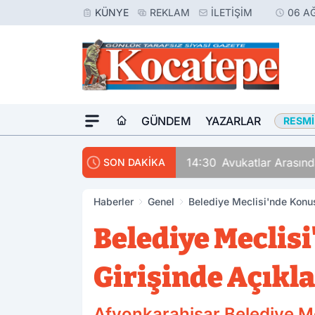
KÜNYE
REKLAM
İLETIŞIM
06 A
GÜNDEM
YAZARLAR
RESMI
14:30
Avukatlar Arasında
SON DAKİKA
Haberler
Genel
Belediye Meclisi'nde Konuş
Belediye Meclis
Girişinde Açıkl
Afyonkarahisar Belediye Mec