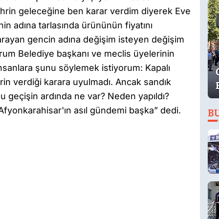
hrin geleceğine ben karar verdim diyerek Eve
enin adına tarlasında ürününün fiyatını
ş arayan gencin adına değişim isteyen değişim
orum Belediye başkanı ve meclis üyelerinin
insanlara şunu söylemek istiyorum: Kapalı
lerin verdiği karara uyulmadı. Ancak sandık
u geçişin ardında ne var? Neden yapıldı?
fyonkarahisar'ın asıl gündemi başka” dedi.
B