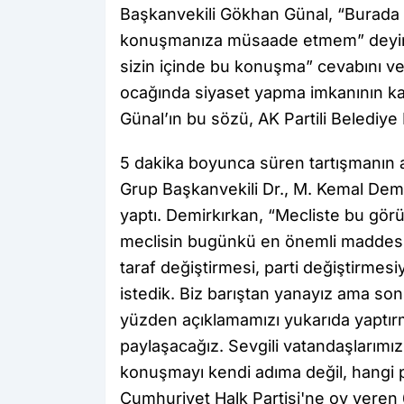
Başkanvekili Gökhan Günal, “Burada
konuşmanıza müsaade etmem” deyince 
sizin içinde bu konuşma” cevabını v
ocağında siyaset yapma imkanının kal
Günal’ın bu sözü, AK Partili Belediye 
5 dakika boyunca süren tartışmanın 
Grup Başkanvekili Dr., M. Kemal Dem
yaptı. Demirkırkan, “Mecliste bu gö
meclisin bugünkü en önemli maddesi 
taraf değiştirmesi, parti değiştirmes
istedik. Biz barıştan yanayız ama s
yüzden açıklamamızı yukarıda yaptır
paylaşacağız. Sevgili vatandaşlarımız
konuşmayı kendi adıma değil, hangi p
Cumhuriyet Halk Partisi'ne oy veren 