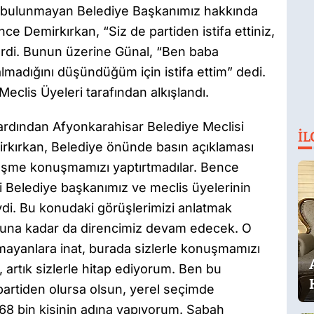
 bulunmayan Belediye Başkanımız hakkında
Demirkırkan, “Siz de partiden istifa ettiniz,
erdi. Bunun üzerine Günal, “Ben baba
madığını düşündüğüm için istifa ettim” dedi.
Meclis Üyeleri tarafından alkışlandı.
ardından Afyonkarahisar Belediye Meclisi
İL
irkırkan, Belediye önünde basın açıklaması
rüşme konuşmamızı yaptırtmadılar. Bence
Belediye başkanımız ve meclis üyelerinin
iydi. Bu konudaki görüşlerimizi anlatmak
onuna kadar da direncimiz devam edecek. O
mayanlara inat, burada sizlerle konuşmamızı
, artık sizlerle hitap ediyorum. Ben bu
artiden olursa olsun, yerel seçimde
68 bin kişinin adına yapıyorum. Sabah