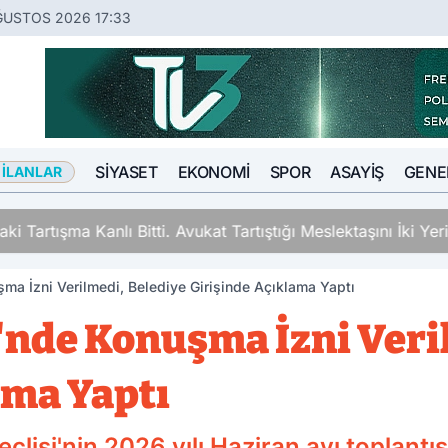
ĞUSTOS 2026 17:33
SIYASET
EKONOMI
SPOR
ASAYIŞ
GENE
 İLANLAR
ki Tartışma Kanlı Bitti. Avukat Tartıştığı Meslektaşını İki Y
ma İzni Verilmedi, Belediye Girişinde Açıklama Yaptı
i'nde Konuşma İzni Veri
ama Yaptı
lisi'nin 2026 yılı Haziran ayı toplantı