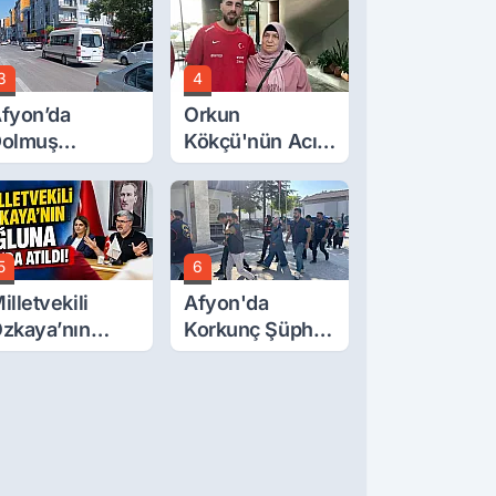
örücüye Çıktı
3
4
fyon’da
Orkun
olmuş
Kökçü'nün Acı
cretlerine
Günü... Cenaze
üzde 40 Zam
Namazı
alebi
Emirdağ'da
5
6
illetvekili
Afyon'da
zkaya’nın
Korkunç Şüphe!
ğluna İftira
Düştü Mü,
tıldı
Öldürüldü Mü!