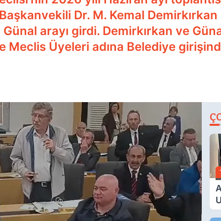
 Başkanvekili Dr. M. Kemal Demirkırka
Günal arayı girdi. Demirkırkan ve Günal
e Meclis Üyeleri adına Belediye girişin
Ç
A
U
E