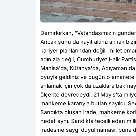
Demirkırkan, “Vatandaşımızın gündemi 
Ancak şunu da kayıt altına almak bizi
kariyer planlarından değil, millet ema
adınızla değil, Cumhuriyet Halk Partis
Manisa'da, Kütahya'da, Adıyaman'da o
oyuyla geldiniz ve bugün o emanete s
anlamak için çok da uzaklara bakmaya
ölçekte devredeydi. 21 Mayıs'ta milyo
mahkeme kararıyla butlan sayıldı. Se
Sandıkta oluşan irade, mahkeme korido
hedef aynı. Sandıkta tecelli eden mil
iradesine saygı duyulmaması, buna d