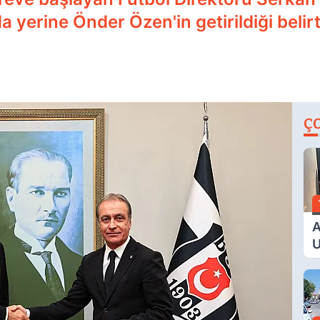
yerine Önder Özen'in getirildiği belirti
Ç
A
U
E
G