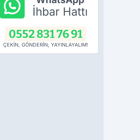
İhbar Hattı
0552 831 76 91
ÇEKİN, GÖNDERİN, YAYINLAYALIM!