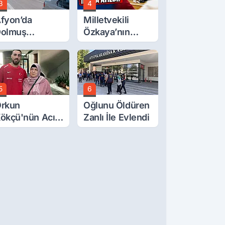
3
4
fyon’da
Milletvekili
olmuş
Özkaya’nın
cretlerine
Oğluna İftira
üzde 40 Zam
Atıldı
alebi
5
6
rkun
Oğlunu Öldüren
ökçü'nün Acı
Zanlı İle Evlendi
ünü... Cenaze
amazı
mirdağ'da