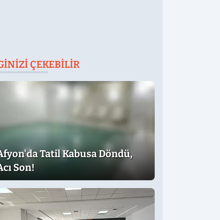
GINIZI ÇEKEBILIR
Afyon'da Tatil Kabusa Döndü,
Acı Son!