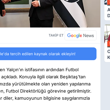
A
D
Ü
Y
T
TAKİP ET
O
'da tercih edilen kaynak olarak ekleyin!
K
G
N
n Yalçın’ın istifasının ardından Futbol
E
açıkladı. Konuyla ilgili olarak Beşiktaş’tan
ımızda yürütülmekte olan yeniden yapılanma
 Futbol Direktörlüğü görevine getirilmiştir.
 diler, kamuoyunun bilgisine saygılarımızla