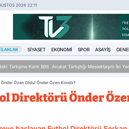
ĞUSTOS 2026 22:11
SIYASET
EKONOMI
SPOR
ASAYIŞ
GENE
 İLANLAR
ki Tartışma Kanlı Bitti. Avukat Tartıştığı Meslektaşını İki Y
rü Önder Özen Oldu! Önder Özen Kimdir?
bol Direktörü Önder Öze
öreve başlayan Futbol Direktörü Serkan 