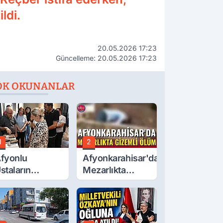
ldi.
20.05.2026 17:23
Güncelleme: 20.05.2026 17:23
OK OKUNANLAR
1
2
fyonlu
Afyonkarahisar'da
staların
Mezarlıkta
serleri
Gizemli Ölüm
örücüye Çıktı