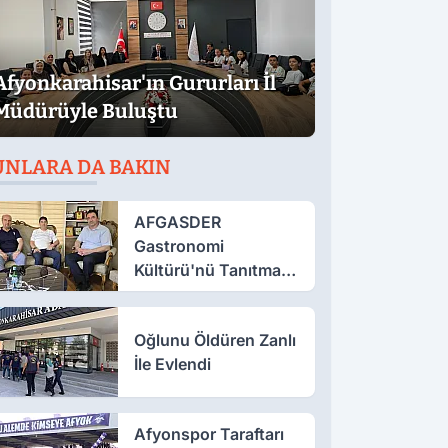
Afyonkarahisar'ın Gururları İl
Müdürüyle Buluştu
UNLARA DA BAKIN
AFGASDER
Gastronomi
Kültürü'nü Tanıtmak
İçin Çalışıyor
Oğlunu Öldüren Zanlı
İle Evlendi
Afyonspor Taraftarı