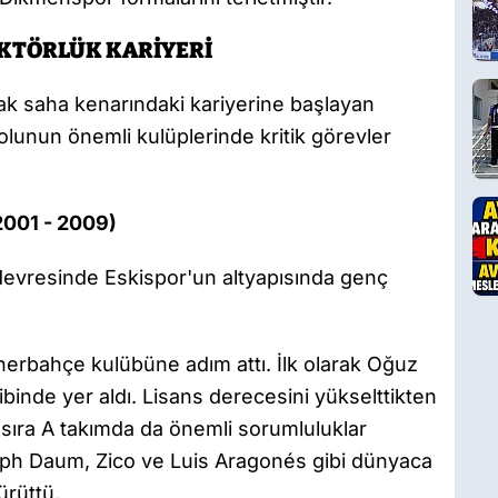
KTÖRLÜK KARİYERİ
arak saha kenarındaki kariyerine başlayan
lunun önemli kulüplerinde kritik görevler
2001 - 2009)
evresinde Eskispor'un altyapısında genç
nerbahçe kulübüne adım attı. İlk olarak Oğuz
binde yer aldı. Lisans derecesini yükselttikten
sıra A takımda da önemli sorumluluklar
stoph Daum, Zico ve Luis Aragonés gibi dünyaca
ürüttü.