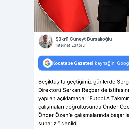
Şükrü Cüneyt Bursalıoğlu
İnternet Editörü
Kocatepe Gazetesi
kaynağını Google
Beşiktaş’ta geçtiğimiz günlerde Serge
Direktörü Serkan Reçber de istifasını 
yapılan açıklamada; “Futbol A Takım
çalışmaları doğrultusunda Önder Özen,
Önder Özen’e çalışmalarında başarılar
sunarız.” denildi.