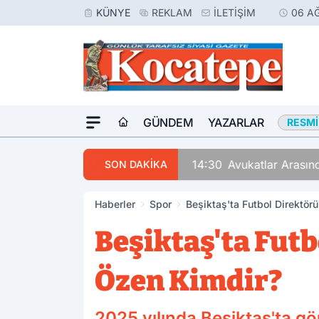
KÜNYE
REKLAM
İLETIŞIM
06 A
GÜNDEM
YAZARLAR
RESMI
14:30
Avukatlar Arasında
SON DAKİKA
Haberler
Spor
Beşiktaş'ta Futbol Direktö
Beşiktaş'ta Fut
Özen Kimdir?
2025 yılında Beşiktaş'ta g