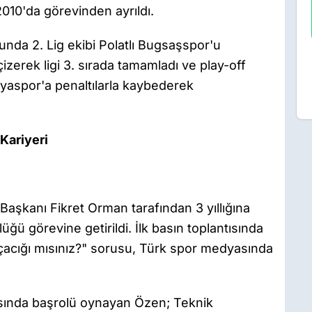
10'da görevinden ayrıldı.
nda 2. Lig ekibi Polatlı Bugsaşspor'u
k çizerek ligi 3. sırada tamamladı ve play-off
yaspor'a penaltılarla kaybederek
 Kariyeri
aşkanı Fikret Orman tarafından 3 yıllığına
üğü görevine getirildi. İlk basın toplantısında
arçacığı mısınız?" sorusu, Türk spor medyasında
sında başrolü oynayan Özen; Teknik