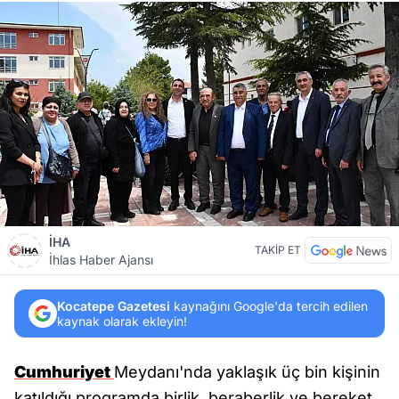
İHA
TAKİP ET
İhlas Haber Ajansı
Kocatepe Gazetesi
kaynağını Google'da tercih edilen
kaynak olarak ekleyin!
Cumhuriyet
Meydanı'nda yaklaşık üç bin kişinin
katıldığı programda birlik, beraberlik ve bereket