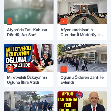
1
2
Afyon'da Tatil Kabusa
Afyonkarahisar'ın
Döndü, Acı Son!
Gururları İl Müdürüyle
Buluştu
3
4
Milletvekili Özkaya’nın
Oğlunu Öldüren Zanlı İle
Oğluna İftira Atıldı
Evlendi