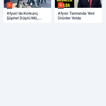
5
6
Afyon'da Korkunç
Afyon Tarımında Yeni
Şüphe! Düştü Mü,
Ürünler Yolda
Öldürüldü Mü!