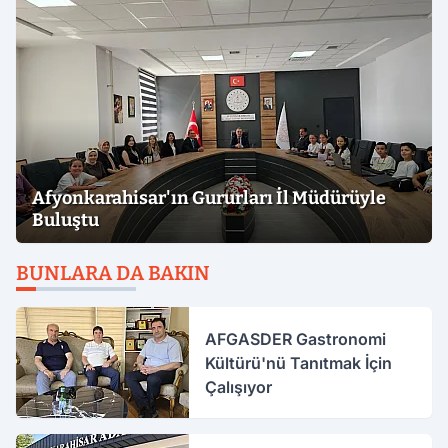
Afyonkarahisar'ın Gururları İl Müdürüyle
Buluştu
BUNLARA DA BAKIN
AFGASDER Gastronomi
Kültürü'nü Tanıtmak İçin
Çalışıyor