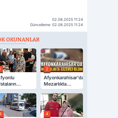
02.08.2025 11:24
Güncelleme: 02.08.2025 11:24
OK OKUNANLAR
1
2
fyonlu
Afyonkarahisar'da
staların
Mezarlıkta
serleri
Gizemli Ölüm
örücüye Çıktı
3
4