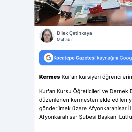
Dilek Çetinkaya
Muhabir
Kocatepe Gazetesi
kaynağını Google
Kermes
Kur’an kursiyeri öğrencilerin 
Kur'an Kursu Öğreticileri ve Dernek B
düzenlenen kermesten elde edilen yak
gönderilmek üzere Afyonkarahisar İl
Afyonkarahisar Şubesi Başkanı Lütfü 