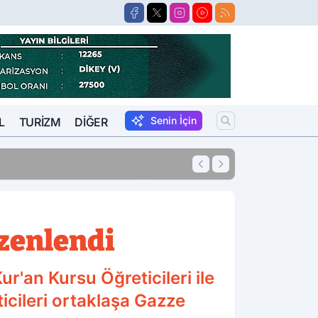
Senin İçin
L
TURIZM
DIĞER
11:41
Afyon'da Korkunç
zenlendi
r'an Kursu Öğreticileri ile
icileri ortaklaşa Gazze