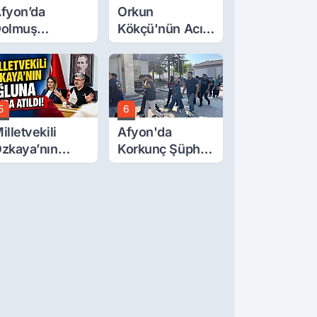
fyon’da
Orkun
olmuş
Kökçü'nün Acı
cretlerine
Günü... Cenaze
üzde 40 Zam
Namazı
alebi
Emirdağ'da
5
6
illetvekili
Afyon'da
zkaya’nın
Korkunç Şüphe!
ğluna İftira
Düştü Mü,
tıldı
Öldürüldü Mü!