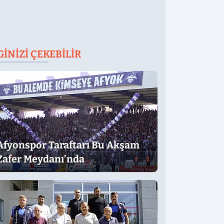
GINIZI ÇEKEBILIR
Afyonspor Taraftarı Bu Akşam
Zafer Meydanı’nda