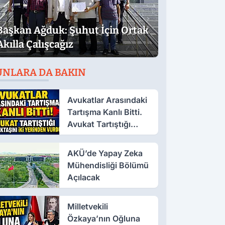
Başkan Ağduk: Şuhut İçin Ortak
Akılla Çalışcağız
UNLARA DA BAKIN
Avukatlar Arasındaki
Tartışma Kanlı Bitti.
Avukat Tartıştığı
Meslektaşını İki
Yerinden Vurdu
AKÜ’de Yapay Zeka
Mühendisliği Bölümü
Açılacak
Milletvekili
Özkaya’nın Oğluna