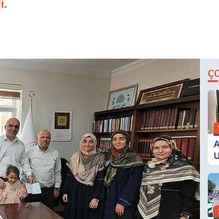
i.
Ç
A
U
E
G