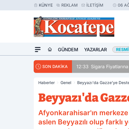
KÜNYE
REKLAM
İLETIŞIM
06 A
GÜNDEM
YAZARLAR
RESMI
rinden Vurdu
12:33
Sigara Fiyatların
SON DAKİKA
Haberler
Genel
Beyyazı'da Gazze'ye Dest
Beyyazı'da Gazz
Afyonkarahisar'ın merkeze b
aslen Beyyazılı olup farklı