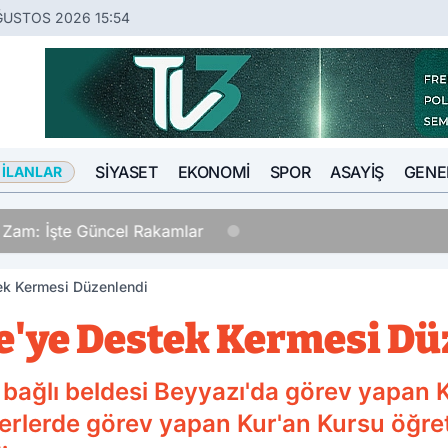
ĞUSTOS 2026 15:54
SIYASET
EKONOMI
SPOR
ASAYIŞ
GENE
 İLANLAR
a Zam: İşte Güncel Rakamlar
ek Kermesi Düzenlendi
e'ye Destek Kermesi Dü
ağlı beldesi Beyyazı'da görev yapan Ku
 yerlerde görev yapan Kur'an Kursu öğret