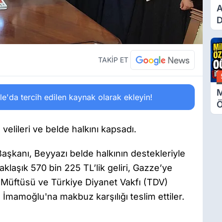
A
D
Ü
Y
T
TAKİP ET
M
'da tercih edilen kaynak olarak ekleyin!
Ö
O
A
velileri ve belde halkını kapsadı.
aşkanı, Beyyazı belde halkının destekleriyle
laşık 570 bin 225 TL’lik geliri, Gazze’ye
 Müftüsü ve Türkiye Diyanet Vakfı (TDV)
İmamoğlu'na makbuz karşılığı teslim ettiler.