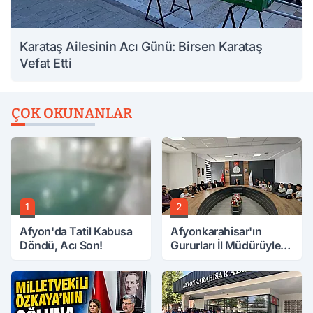
Karataş Ailesinin Acı Günü: Birsen Karataş
Vefat Etti
ÇOK OKUNANLAR
1
2
Afyon'da Tatil Kabusa
Afyonkarahisar'ın
Döndü, Acı Son!
Gururları İl Müdürüyle
Buluştu