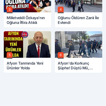
3
4
Milletvekili Özkaya’nın
Oğlunu Öldüren Zanlı İle
Oğluna İftira Atıldı
Evlendi
5
6
Afyon Tarımında Yeni
Afyon'da Korkunç
Ürünler Yolda
Şüphe! Düştü Mü,
Öldürüldü Mü!