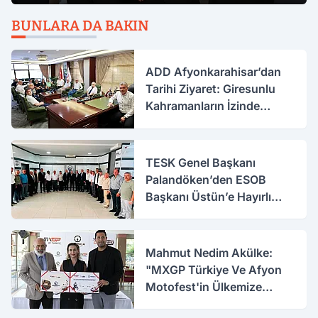
BUNLARA DA BAKIN
ADD Afyonkarahisar’dan
Tarihi Ziyaret: Giresunlu
Kahramanların İzinde
Buluştular
TESK Genel Başkanı
Palandöken’den ESOB
Başkanı Üstün’e Hayırlı
Olsun Ziyareti
Mahmut Nedim Akülke:
"MXGP Türkiye Ve Afyon
Motofest'in Ülkemize
Katkısı Çok Büyük"