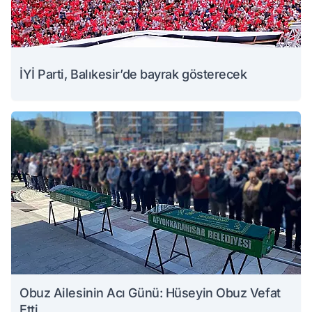
İYİ Parti, Balıkesir’de bayrak gösterecek
Obuz Ailesinin Acı Günü: Hüseyin Obuz Vefat
Etti