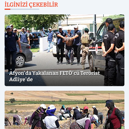
İLGINIZI ÇEKEBILIR
Afyon'da Yakalanan FETÖ'cü Terörist
Adliye'de