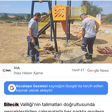
İHA
TAKİP ET
İhlas Haber Ajansı
Kocatepe Gazetesi
kaynağını Google'da tercih edilen
kaynak olarak ekleyin!
Bilecik
Valiliği’nin talimatları doğrultusunda
gerçekleştirilen çalışmalarla her parkta modern