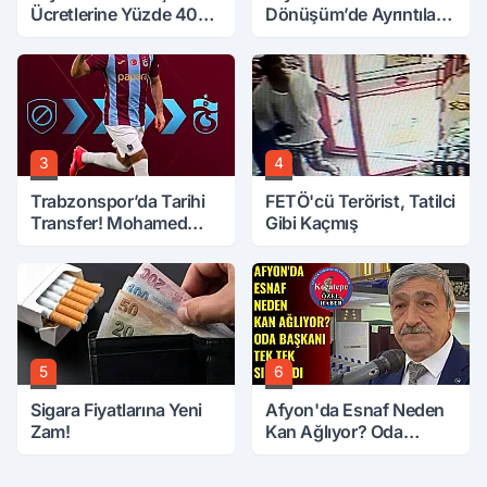
Ücretlerine Yüzde 40
Dönüşüm’de Ayrıntılar
Zam Talebi
Ortaya Çıktı… Hakediş
Nasıl Olacak?
3
4
Trabzonspor’da Tarihi
FETÖ'cü Terörist, Tatilci
Transfer! Mohamed
Gibi Kaçmış
Salah Geliyor
5
6
Sigara Fiyatlarına Yeni
Afyon'da Esnaf Neden
Zam!
Kan Ağlıyor? Oda
Başkanı Tek Tek Sıraladı