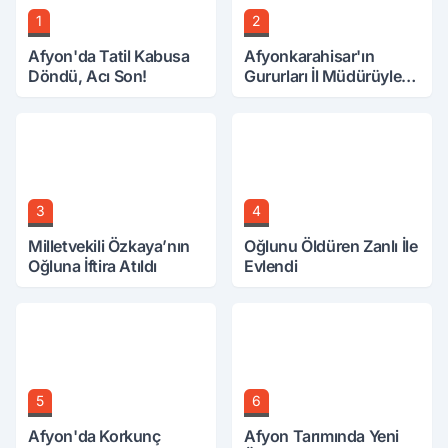
1
2
Afyon'da Tatil Kabusa
Afyonkarahisar'ın
Döndü, Acı Son!
Gururları İl Müdürüyle
Buluştu
3
4
Milletvekili Özkaya’nın
Oğlunu Öldüren Zanlı İle
Oğluna İftira Atıldı
Evlendi
5
6
Afyon'da Korkunç
Afyon Tarımında Yeni