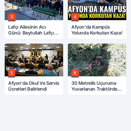
3
4
Lafçı Ailesinin Acı
Afyon'da Kampüs
Günü: Beytullah Lafçı
Yolunda Korkutan Kaza!
Vefat Etti
5
6
Afyon’da Okul Ve Servis
30 Metrelik Uçuruma
Ücretleri Belirlendi
Yuvarlanan Traktörden
Sağ Çıktılar