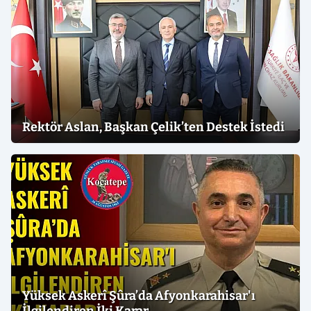
Rektör Aslan, Başkan Çelik’ten Destek İstedi
Yüksek Askerî Şûra’da Afyonkarahisar'ı