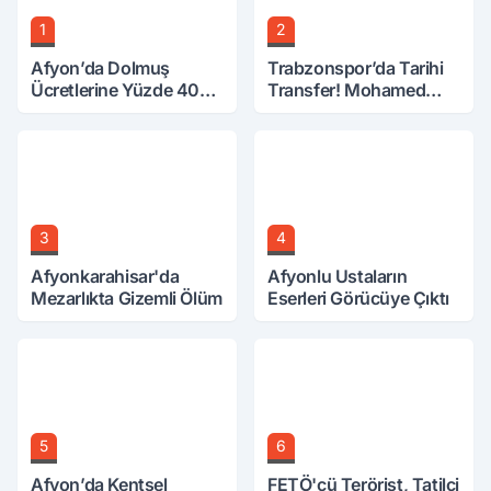
1
2
Afyon’da Dolmuş
Trabzonspor’da Tarihi
Ücretlerine Yüzde 40
Transfer! Mohamed
Zam Talebi
Salah Geliyor
3
4
Afyonkarahisar'da
Afyonlu Ustaların
Mezarlıkta Gizemli Ölüm
Eserleri Görücüye Çıktı
5
6
Afyon’da Kentsel
FETÖ'cü Terörist, Tatilci