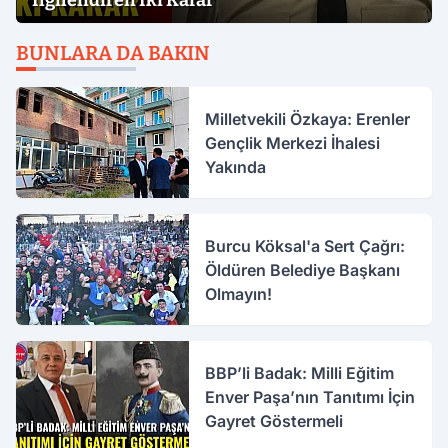
İlgilendiren İki Karar
BUNLARA DA BAKIN
Milletvekili Özkaya: Erenler
Gençlik Merkezi İhalesi
Yakında
Burcu Köksal'a Sert Çağrı:
Öldüren Belediye Başkanı
Olmayın!
BBP’li Badak: Milli Eğitim
Enver Paşa’nın Tanıtımı İçin
Gayret Göstermeli