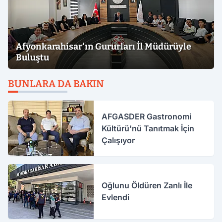
Afyonkarahisar'ın Gururları İl Müdürüyle
Buluştu
BUNLARA DA BAKIN
AFGASDER Gastronomi
Kültürü'nü Tanıtmak İçin
Çalışıyor
Oğlunu Öldüren Zanlı İle
Evlendi