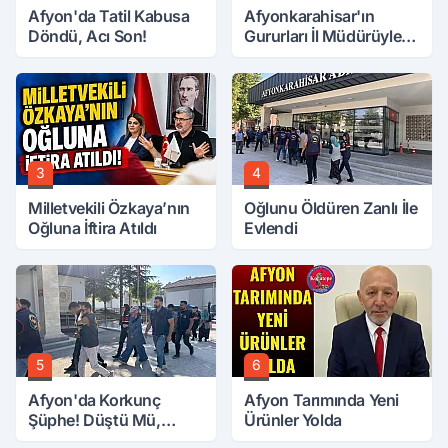
Afyon'da Tatil Kabusa
Afyonkarahisar'ın
Döndü, Acı Son!
Gururları İl Müdürüyle
Buluştu
3
4
Milletvekili Özkaya’nın
Oğlunu Öldüren Zanlı İle
Oğluna İftira Atıldı
Evlendi
5
6
Afyon'da Korkunç
Afyon Tarımında Yeni
Şüphe! Düştü Mü,
Ürünler Yolda
Öldürüldü Mü!