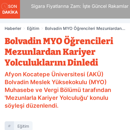
i.
Sigara Fiyatlarına Zam: İşte Güncel Rakamlar
SON
DAKİKA
den
Haberler
Eğitim
Bolvadin MYO Öğrencileri Mezunlardan
Kariyer Yolculuklarını Dinledi
Bolvadin MYO Öğrencileri
Mezunlardan Kariyer
Yolculuklarını Dinledi
Afyon Kocatepe Üniversitesi (AKÜ)
Bolvadin Meslek Yüksekokulu (MYO)
Muhasebe ve Vergi Bölümü tarafından
'Mezunlarla Kariyer Yolculuğu' konulu
söyleşi düzenlendi.
Eğitim