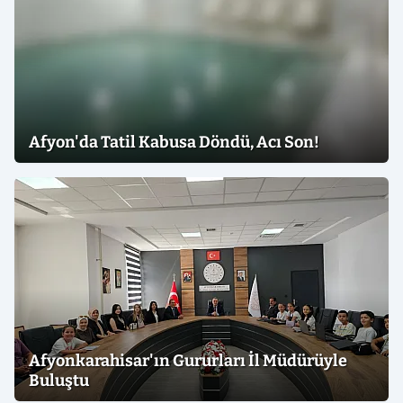
Afyon'da Tatil Kabusa Döndü, Acı Son!
Afyonkarahisar'ın Gururları İl Müdürüyle
Buluştu