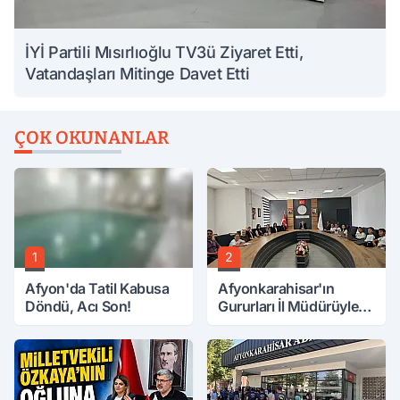
İYİ Partili Mısırlıoğlu TV3ü Ziyaret Etti,
Vatandaşları Mitinge Davet Etti
ÇOK OKUNANLAR
1
2
Afyon'da Tatil Kabusa
Afyonkarahisar'ın
Döndü, Acı Son!
Gururları İl Müdürüyle
Buluştu