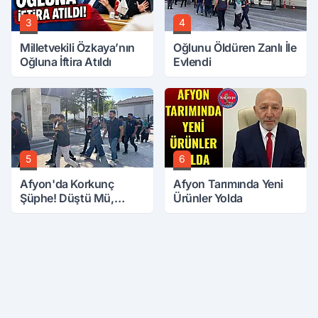
3
4
Milletvekili Özkaya’nın
Oğlunu Öldüren Zanlı İle
Oğluna İftira Atıldı
Evlendi
5
6
Afyon'da Korkunç
Afyon Tarımında Yeni
Şüphe! Düştü Mü,
Ürünler Yolda
Öldürüldü Mü!