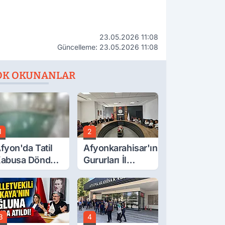
23.05.2026 11:08
Güncelleme: 23.05.2026 11:08
OK OKUNANLAR
1
2
fyon'da Tatil
Afyonkarahisar'ın
abusa Döndü,
Gururları İl
cı Son!
Müdürüyle
Buluştu
3
4