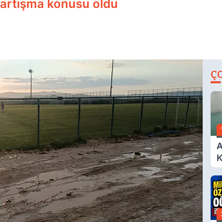
tartışma konusu oldu
Ç
A
K
A