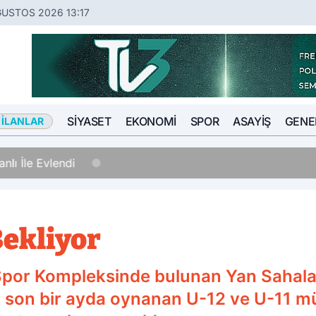
ĞUSTOS 2026 13:17
SIYASET
EKONOMI
SPOR
ASAYIŞ
GENE
 İLANLAR
14:30
Avukatlar Arasındaki 
Bekliyor
Spor Kompleksinde bulunan Yan Sahala
ar son bir ayda oynanan U-12 ve U-11 