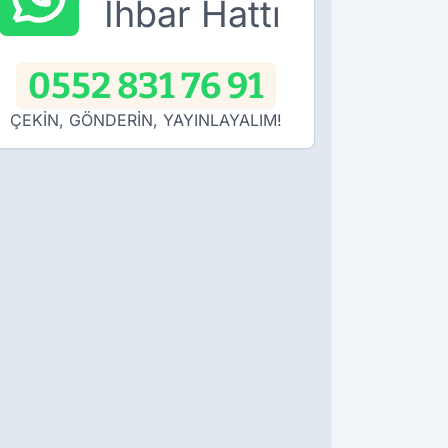
İhbar Hattı
0552 831 76 91
ÇEKİN, GÖNDERİN, YAYINLAYALIM!