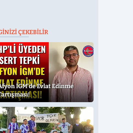
GINIZI ÇEKEBILIR
Afyon İGM’de Evlat Edinme
Tartışması!