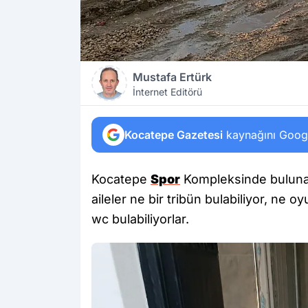
Mustafa Ertürk
İnternet Editörü
Kocatepe Gazetesi
kaynağını Google
Kocatepe
Spor
Kompleksinde bulunan
aileler ne bir tribün bulabiliyor, ne oy
wc bulabiliyorlar.