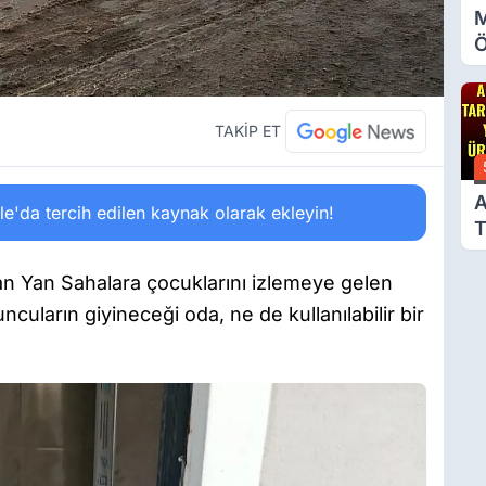
M
Ö
O
A
TAKİP ET
A
'da tercih edilen kaynak olarak ekleyin!
T
Ü
 Yan Sahalara çocuklarını izlemeye gelen
uncuların giyineceği oda, ne de kullanılabilir bir