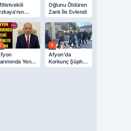
illetvekili
Oğlunu Öldüren
zkaya’nın
Zanlı İle Evlendi
ğluna İftira
tıldı
5
6
fyon
Afyon'da
arımında Yeni
Korkunç Şüphe!
rünler Yolda
Düştü Mü,
Öldürüldü Mü!