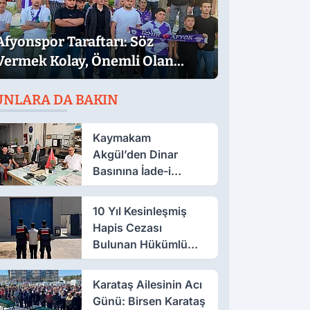
Afyonspor Taraftarı: Söz
Vermek Kolay, Önemli Olan
Sözün Arkasında Durmak
UNLARA DA BAKIN
Kaymakam
Akgül’den Dinar
Basınına İade-i
Ziyaret
10 Yıl Kesinleşmiş
Hapis Cezası
Bulunan Hükümlü
Salar’da Yakalandı
Karataş Ailesinin Acı
Günü: Birsen Karataş