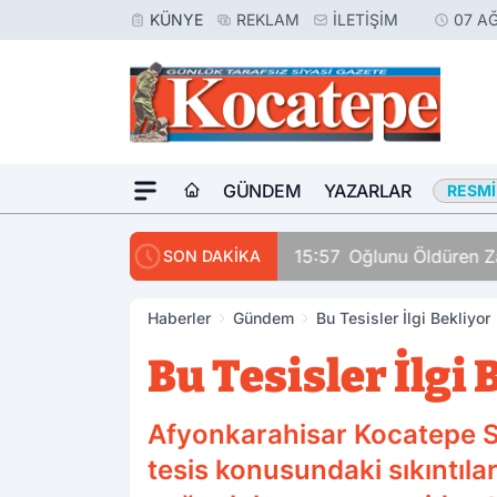
KÜNYE
REKLAM
İLETIŞIM
07 A
GÜNDEM
YAZARLAR
RESMI
İle Evlendi
SON DAKİKA
Haberler
Gündem
Bu Tesisler İlgi Bekliyor
Bu Tesisler İlgi 
Afyonkarahisar Kocatepe 
tesis konusundaki sıkıntıl