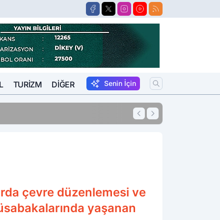
Senin İçin
L
TURIZM
DIĞER
Tartışma Kanlı Bitti. Avukat Tartıştığı Meslektaşını İki Yerin
rda çevre düzenlemesi ve
müsabakalarında yaşanan