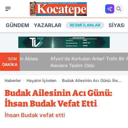
GÜNDEM
YAZARLAR
SIYASE
RESMI İLANLAR
pe'nin Ablası
Afyon'da Korkutan Anlar! Trafo Bir And
SON
DAKİKA
Alevlere Teslim Oldu
Haberler
Hayatın İçinden
Budak Ailesinin Acı Günü: İhsan
Budak Vefat Etti
Budak Ailesinin Acı Günü:
İhsan Budak Vefat Etti
İhsan Budak vefat etti