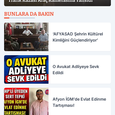
Trafik Kazası Araç Kamerasına Yansıdı
BUNLARA DA BAKIN
‘AFYASAD Şehrin Kültürel
Kimliğini Güçlendiriyor’
O Avukat Adliyeye Sevk
Edildi
Afyon İGM’de Evlat Edinme
Tartışması!