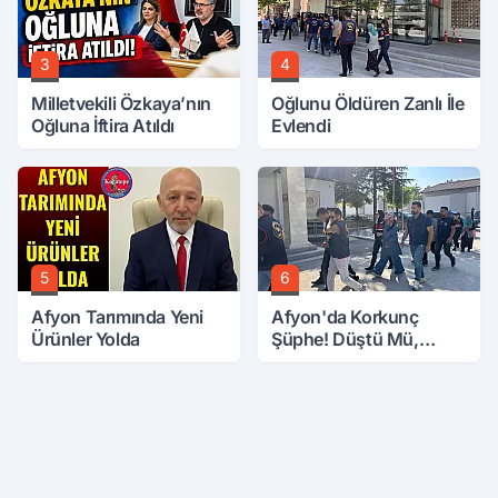
3
4
Milletvekili Özkaya’nın
Oğlunu Öldüren Zanlı İle
Oğluna İftira Atıldı
Evlendi
5
6
Afyon Tarımında Yeni
Afyon'da Korkunç
Ürünler Yolda
Şüphe! Düştü Mü,
Öldürüldü Mü!