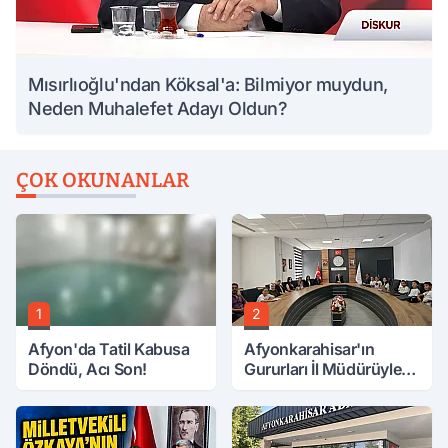
Mısırlıoğlu'ndan Köksal'a: Bilmiyor muydun,
Neden Muhalefet Adayı Oldun?
ÇOK OKUNANLAR
1
2
Afyon'da Tatil Kabusa
Afyonkarahisar'ın
Döndü, Acı Son!
Gururları İl Müdürüyle
Buluştu