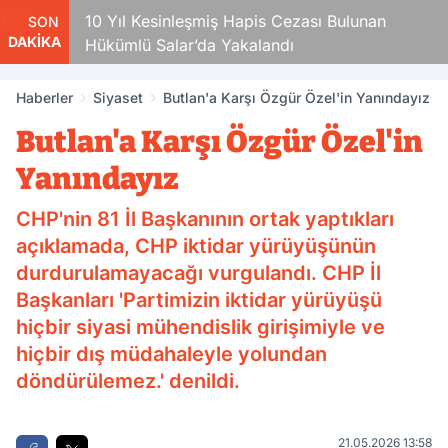
10 Yıl Kesinleşmiş Hapis Cezası Bulunan
SON
DAKİKA
Hükümlü Salar’da Yakalandı
Haberler
Siyaset
Butlan'a Karşı Özgür Özel'in Yanındayız
Butlan'a Karşı Özgür Özel'in
Yanındayız
CHP'nin 81 İl Başkanının ortak yaptıkları
açıklamada, CHP iktidar yürüyüşünün
durdurulamayacağı vurgulandı. CHP İl
Başkanları 'Partimizin iktidar yürüyüşü
hiçbir siyasi mühendislik girişimiyle ve
hiçbir dış müdahaleyle yolundan
döndürülemez.' denildi.
21.05.2026 13:58