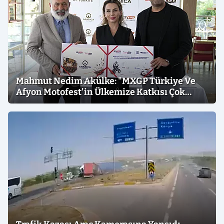
Mahmut Nedim Akülke: "MXGP Türkiye Ve
Afyon Motofest'in Ülkemize Katkısı Çok
Büyük"