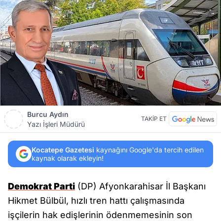
Burcu Aydın
TAKİP ET
Yazı İşleri Müdürü
Kocatepe Gazetesi
kaynağını Google'da tercih edilen
kaynak olarak ekleyin!
Demokrat Parti
(DP) Afyonkarahisar İl Başkanı
Hikmet Bülbül, hızlı tren hattı çalışmasında
işçilerin hak edişlerinin ödenmemesinin son