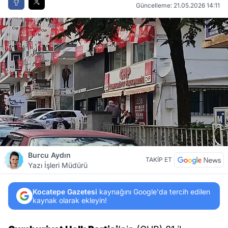
Güncelleme: 21.05.2026 14:11
Burcu Aydın
TAKİP ET
Yazı İşleri Müdürü
Kocatepe Gazetesi
kaynağını Google'da tercih edilen
kaynak olarak ekleyin!