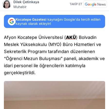
Dilek Çetinkaya
TAKİP ET
Muhabir
Kocatepe Gazetesi
kaynağını Google'da tercih edilen
kaynak olarak ekleyin!
Afyon Kocatepe Üniversitesi (
AKÜ
) Bolvadin
Meslek Yüksekokulu (MYO) Büro Hizmetleri ve
Sekreterlik Programı tarafından düzenlenen
“Öğrenci Mezun Buluşması” paneli, akademik ve
idari personel ile öğrencilerin katılımıyla
gerçekleştirildi.