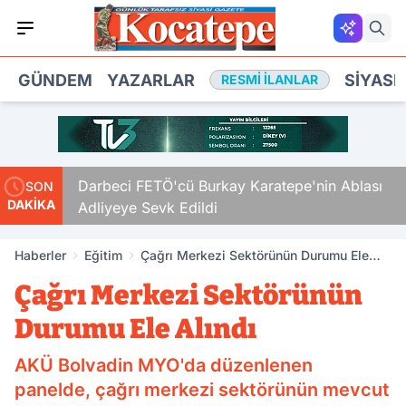
GÜNDEM
YAZARLAR
SIYASE
RESMI İLANLAR
Darbeci FETÖ'cü Burkay Karatepe'nin Ablası
SON
DAKİKA
Adliyeye Sevk Edildi
Haberler
Eğitim
Çağrı Merkezi Sektörünün Durumu Ele
Alındı
Çağrı Merkezi Sektörünün
Durumu Ele Alındı
AKÜ Bolvadin MYO'da düzenlenen
panelde, çağrı merkezi sektörünün mevcut