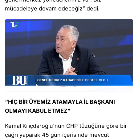
mücadeleye devam edeceğiz” dedi.
“HİÇ BİR ÜYEMİZ ATAMAYLA İL BAŞKANI
OLMAYI KABUL ETMEZ”
Kemal Kılıçdaroğlu’nun CHP tüzüğüne göre bir
çağrı yaparak 45 gün içerisinde mevcut