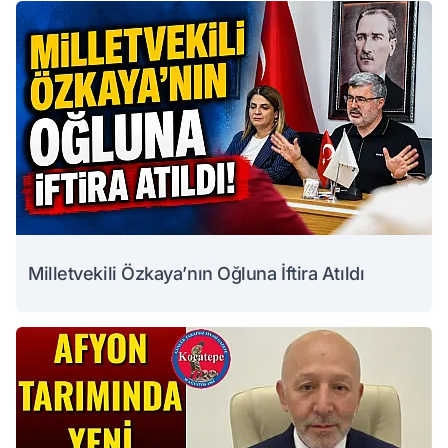
Milletvekili Özkaya’nın Oğluna İftira Atıldı