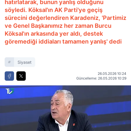
hatırlatarak, bunun yanlış olduğunu
söyledi. Köksal'ın AK Parti'ye geçiş
sürecini değerlendiren Karadeniz, 'Partimiz
ve Genel Başkanımız her zaman Burcu
Köksal'ın arkasında yer aldı, destek
göremediği iddiaları tamamen yanlış' dedi
Siyaset
26.05.2026 10:24
Güncelleme: 26.05.2026 10:29