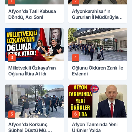
1
2
Afyon'da Tatil Kabusa
Afyonkarahisar'ın
Döndü, Acı Son!
Gururları İl Müdürüyle
Buluştu
3
4
Milletvekili Özkaya’nın
Oğlunu Öldüren Zanlı İle
Oğluna İftira Atıldı
Evlendi
5
6
Afyon'da Korkunç
Afyon Tarımında Yeni
Şüphe! Düştü Mü,
Ürünler Yolda