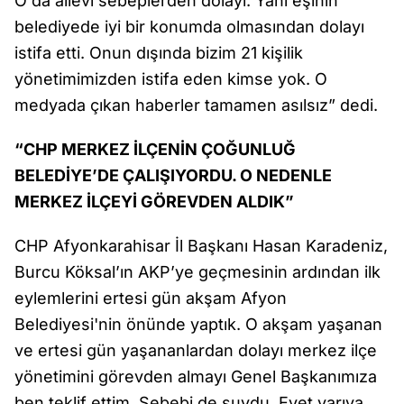
O da ailevi sebeplerden dolayı. Yani eşinin
belediyede iyi bir konumda olmasından dolayı
istifa etti. Onun dışında bizim 21 kişilik
yönetimimizden istifa eden kimse yok. O
medyada çıkan haberler tamamen asılsız” dedi.
“CHP MERKEZ İLÇENİN ÇOĞUNLUĞ
BELEDİYE’DE ÇALIŞIYORDU. O NEDENLE
MERKEZ İLÇEYİ GÖREVDEN ALDIK”
CHP Afyonkarahisar İl Başkanı Hasan Karadeniz,
Burcu Köksal’ın AKP’ye geçmesinin ardından ilk
eylemlerini ertesi gün akşam Afyon
Belediyesi'nin önünde yaptık. O akşam yaşanan
ve ertesi gün yaşananlardan dolayı merkez ilçe
yönetimini görevden almayı Genel Başkanımıza
ben teklif ettim. Sebebi de şuydu. Evet yarıya