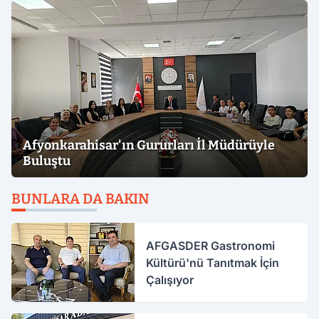
Afyonkarahisar'ın Gururları İl Müdürüyle
Buluştu
BUNLARA DA BAKIN
AFGASDER Gastronomi
Kültürü'nü Tanıtmak İçin
Çalışıyor