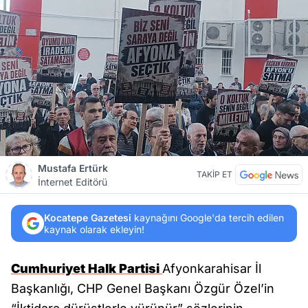
Mustafa Ertürk
TAKİP ET
İnternet Editörü
Kocatepe Gazetesi
kaynağını Google'da tercih edilen
kaynak olarak ekleyin!
Cumhuriyet Halk Partisi
Afyonkarahisar İl
Başkanlığı, CHP Genel Başkanı Özgür Özel’in