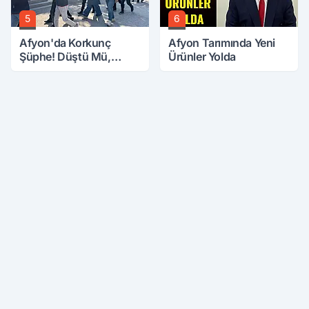
5
6
Afyon'da Korkunç
Afyon Tarımında Yeni
Şüphe! Düştü Mü,
Ürünler Yolda
Öldürüldü Mü!