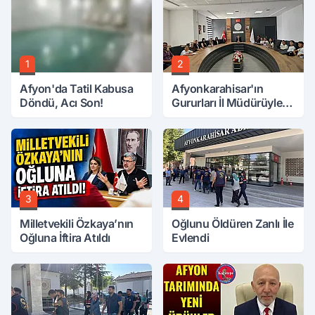
1
2
Afyon'da Tatil Kabusa
Afyonkarahisar'ın
Döndü, Acı Son!
Gururları İl Müdürüyle
Buluştu
3
4
Milletvekili Özkaya’nın
Oğlunu Öldüren Zanlı İle
Oğluna İftira Atıldı
Evlendi