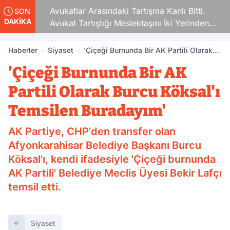
Avukatlar Arasındaki Tartışma Kanlı Bitti.
SON
DAKİKA
Avukat Tartıştığı Meslektaşını İki Yerinden
Vurdu
Haberler
Siyaset
'Çiçeği Burnunda Bir AK Partili Olarak
Burcu Köksal'ı Temsilen Buradayım'
'Çiçeği Burnunda Bir AK
Partili Olarak Burcu Köksal'ı
Temsilen Buradayım'
AK Partiye, CHP'den transfer olan
Afyonkarahisar Belediye Başkanı Burcu
Köksal'ı, kendi ifadesiyle 'Çiçeği burnunda
AK Partili' Belediye Meclis Üyesi Bekir Lafçı
temsil etti.
Siyaset