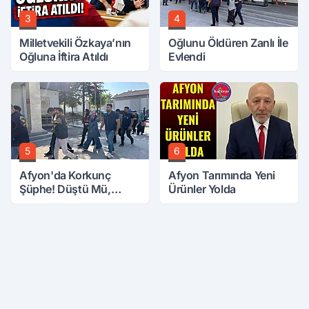
3
4
Milletvekili Özkaya’nın
Oğlunu Öldüren Zanlı İle
Oğluna İftira Atıldı
Evlendi
5
6
Afyon'da Korkunç
Afyon Tarımında Yeni
Şüphe! Düştü Mü,
Ürünler Yolda
Öldürüldü Mü!