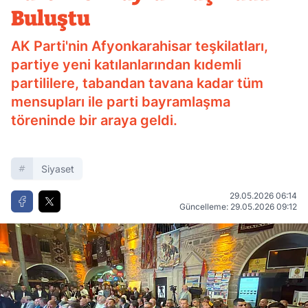
Buluştu
AK Parti'nin Afyonkarahisar teşkilatları,
partiye yeni katılanlarından kıdemli
partililere, tabandan tavana kadar tüm
mensupları ile parti bayramlaşma
töreninde bir araya geldi.
Siyaset
29.05.2026 06:14
Güncelleme: 29.05.2026 09:12