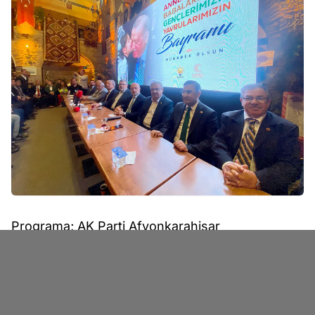
Programa; AK Parti Afyonkarahisar
Milletvekilleri; TBMM Divan Kâtip Üyesi Av.
İbrahim Yurdunuseven, Av. Ali Özkaya, Dr.
Hasan Arslan, AK Parti önceki dönem
milletvekilleri Dr. Mahmut Koçak, Av. Halil Ürün,