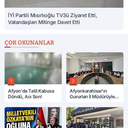
İYİ Partili Mısırlıoğlu TV3ü Ziyaret Etti,
Vatandaşları Mitinge Davet Etti
ÇOK OKUNANLAR
1
2
Afyon'da Tatil Kabusa
Afyonkarahisar'ın
Döndü, Acı Son!
Gururları İl Müdürüyle
Buluştu