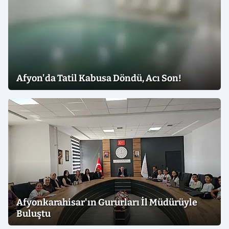
Afyon'da Tatil Kabusa Döndü, Acı Son!
Afyonkarahisar'ın Gururları İl Müdürüyle
Buluştu