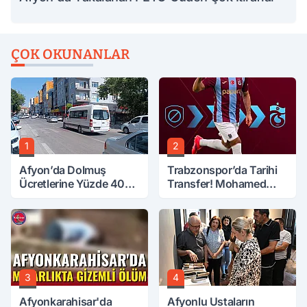
ÇOK OKUNANLAR
1
2
Afyon’da Dolmuş
Trabzonspor’da Tarihi
Ücretlerine Yüzde 40
Transfer! Mohamed
Zam Talebi
Salah Geliyor
3
4
Afyonkarahisar'da
Afyonlu Ustaların