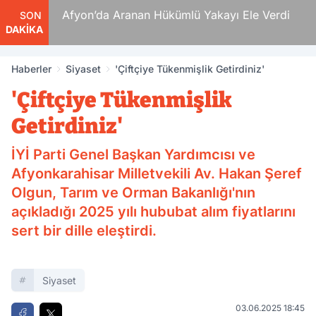
 Ölüm
Afyon’da Aranan Hükümlü Yakayı Ele Verdi
SON
DAKİKA
Haberler
Siyaset
'Çiftçiye Tükenmişlik Getirdiniz'
'Çiftçiye Tükenmişlik
Getirdiniz'
İYİ Parti Genel Başkan Yardımcısı ve
Afyonkarahisar Milletvekili Av. Hakan Şeref
Olgun, Tarım ve Orman Bakanlığı'nın
açıkladığı 2025 yılı hububat alım fiyatlarını
sert bir dille eleştirdi.
Siyaset
03.06.2025 18:45