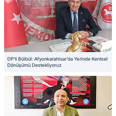
DP’li Bülbül: Afyonkarahisar’da Yerinde Kentsel
Dönüşümü Destekliyoruz