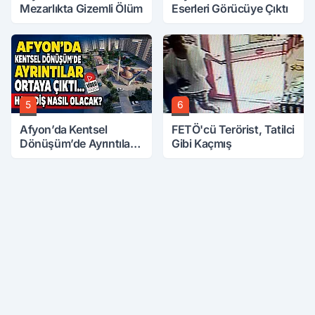
Mezarlıkta Gizemli Ölüm
Eserleri Görücüye Çıktı
5
6
Afyon’da Kentsel
FETÖ'cü Terörist, Tatilci
Dönüşüm’de Ayrıntılar
Gibi Kaçmış
Ortaya Çıktı… Hakediş
Nasıl Olacak?