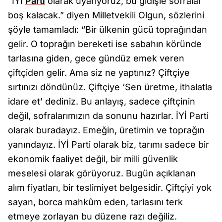
“İYİ
Parti
olarak uyarıyoruz, bu gidişle sofralar
boş kalacak.” diyen Milletvekili Olgun, sözlerini
şöyle tamamladı: “Bir ülkenin gücü toprağından
gelir. O toprağın bereketi ise sabahın köründe
tarlasına giden, gece gündüz emek veren
çiftçiden gelir. Ama siz ne yaptınız? Çiftçiye
sırtınızı döndünüz. Çiftçiye ‘Sen üretme, ithalatla
idare et’ dediniz. Bu anlayış, sadece çiftçinin
değil, sofralarımızın da sonunu hazırlar. İYİ Parti
olarak buradayız. Emeğin, üretimin ve toprağın
yanındayız. İYİ Parti olarak biz, tarımı sadece bir
ekonomik faaliyet değil, bir milli güvenlik
meselesi olarak görüyoruz. Bugün açıklanan
alım fiyatları, bir teslimiyet belgesidir. Çiftçiyi yok
sayan, borca mahkûm eden, tarlasını terk
etmeye zorlayan bu düzene razı değiliz.