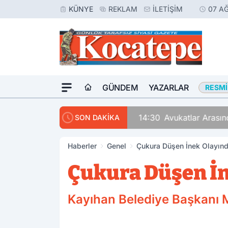
KÜNYE
REKLAM
İLETIŞIM
07 A
GÜNDEM
YAZARLAR
RESMI
14:30
Avukatlar Arasında
SON DAKİKA
Haberler
Genel
Çukura Düşen İnek Olayınd
Çukura Düşen İn
Kayıhan Belediye Başkanı Mu