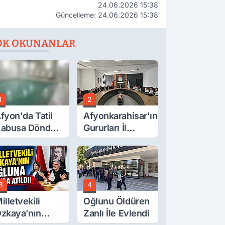
24.06.2026 15:38
Güncelleme: 24.06.2026 15:38
OK OKUNANLAR
1
2
fyon'da Tatil
Afyonkarahisar'ın
abusa Döndü,
Gururları İl
cı Son!
Müdürüyle
Buluştu
3
4
illetvekili
Oğlunu Öldüren
zkaya’nın
Zanlı İle Evlendi