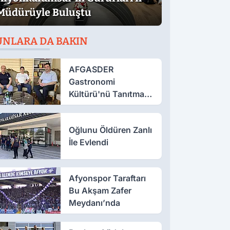
Müdürüyle Buluştu
UNLARA DA BAKIN
AFGASDER
Gastronomi
Kültürü'nü Tanıtmak
İçin Çalışıyor
Oğlunu Öldüren Zanlı
İle Evlendi
Afyonspor Taraftarı
Bu Akşam Zafer
Meydanı’nda