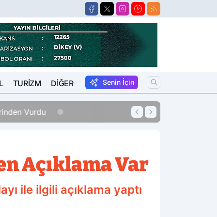
Senin İçin
L
TURIZM
DIĞER
erinden Vurdu
12:33
Sigara Fiyatları
en Açıklama Var
 ile ilgili açıklama yaptı