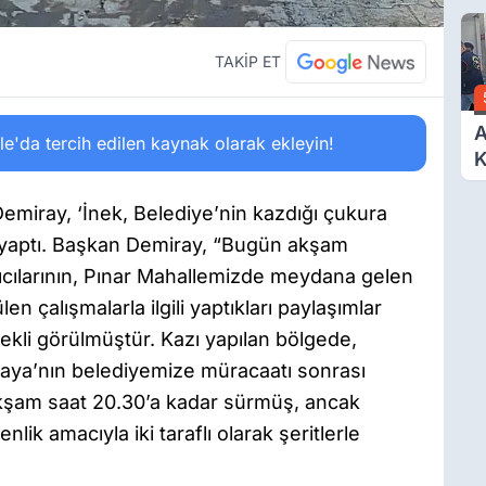
O
A
TAKİP ET
A
'da tercih edilen kaynak olarak ekleyin!
K
D
Ö
emiray, ‘İnek, Belediye’nin kazdığı çukura
a yaptı. Başkan Demiray, “Bugün akşam
ıcılarının, Pınar Mahallemizde meydana gelen
n çalışmalarla ilgili yaptıkları paylaşımlar
ekli görülmüştür. Kazı yapılan bölgede,
aya’nın belediyemize müracaatı sonrası
 akşam saat 20.30’a kadar sürmüş, ancak
k amacıyla iki taraflı olarak şeritlerle