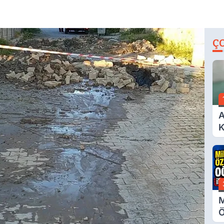
Ç
A
K
A
M
Ö