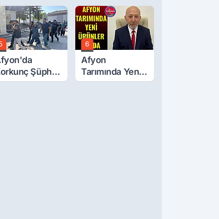
ğluna İftira
tıldı
5
6
fyon'da
Afyon
orkunç Şüphe!
Tarımında Yeni
üştü Mü,
Ürünler Yolda
ldürüldü Mü!