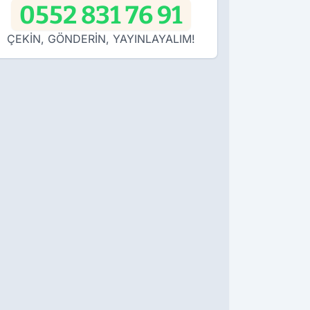
0552 831 76 91
ÇEKİN, GÖNDERİN, YAYINLAYALIM!