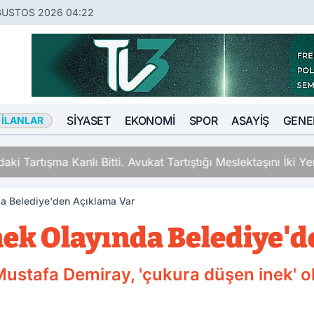
ĞUSTOS 2026 04:22
SIYASET
EKONOMI
SPOR
ASAYIŞ
GENE
 İLANLAR
ki Tartışma Kanlı Bitti. Avukat Tartıştığı Meslektaşını İki Y
a Belediye'den Açıklama Var
ek Olayında Belediye'd
stafa Demiray, 'çukura düşen inek' olayı