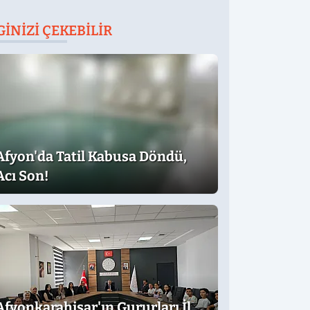
GINIZI ÇEKEBILIR
Afyon'da Tatil Kabusa Döndü,
Acı Son!
Afyonkarahisar'ın Gururları İl