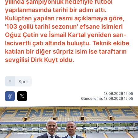
yılında şampiyonluk hedefiyle futbol
yapılanmasında tarihi bir adım attı.
Kulüpten yapılan resmi açıklamaya göre,
'103 gollü tarihi sezonun' efsane isimleri
Oğuz Çetin ve İsmail Kartal yeniden sarı-
lacivertli çatı altında buluştu. Teknik ekibe
katılan bir diğer sürpriz isim ise taraftarın
sevgilisi Dirk Kuyt oldu.
Spor
18.06.2026 15:05
Güncelleme: 18.06.2026 15:05