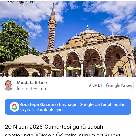
Mustafa Ertürk
TAKİP ET
İnternet Editörü
Kocatepe Gazetesi
kaynağını Google'da tercih edilen
kaynak olarak ekleyin!
20 Nisan 2026 Cumartesi günü sabah
saatlerinde Yüksek Öğretim Kurumları Sınavı