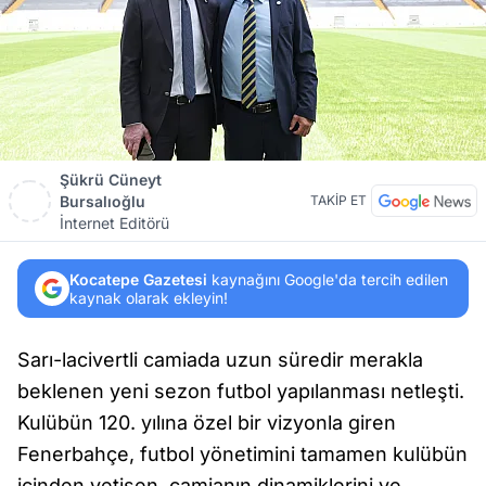
Şükrü Cüneyt
Bursalıoğlu
TAKİP ET
İnternet Editörü
Kocatepe Gazetesi
kaynağını Google'da tercih edilen
kaynak olarak ekleyin!
Sarı-lacivertli camiada uzun süredir merakla
beklenen yeni sezon futbol yapılanması netleşti.
Kulübün 120. yılına özel bir vizyonla giren
Fenerbahçe, futbol yönetimini tamamen kulübün
içinden yetişen, camianın dinamiklerini ve