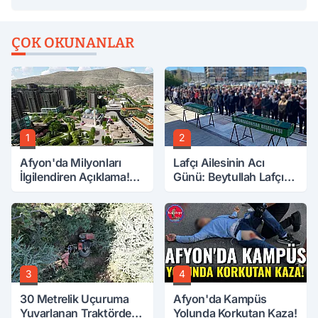
ÇOK OKUNANLAR
1
2
Afyon'da Milyonları
Lafçı Ailesinin Acı
İlgilendiren Açıklama!
Günü: Beytullah Lafçı
Tarih Netleşti!
Vefat Etti
3
4
30 Metrelik Uçuruma
Afyon'da Kampüs
Yuvarlanan Traktörden
Yolunda Korkutan Kaza!