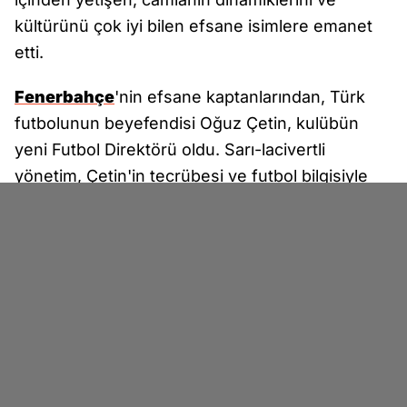
kültürünü çok iyi bilen efsane isimlere emanet
etti.
Fenerbahçe
'nin efsane kaptanlarından, Türk
futbolunun beyefendisi Oğuz Çetin, kulübün
yeni Futbol Direktörü oldu. Sarı-lacivertli
yönetim, Çetin'in tecrübesi ve futbol bilgisiyle
kurumsal yapıyı güçlendirmeyi ve sürdürülebilir
bir sportif başarı modeli oluşturmayı hedefliyor.