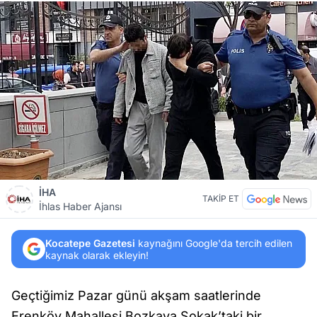
İHA
TAKİP ET
İhlas Haber Ajansı
Kocatepe Gazetesi
kaynağını Google'da tercih edilen
kaynak olarak ekleyin!
Geçtiğimiz Pazar günü akşam saatlerinde
Erenköy Mahallesi Bozkaya Sokak’taki bir