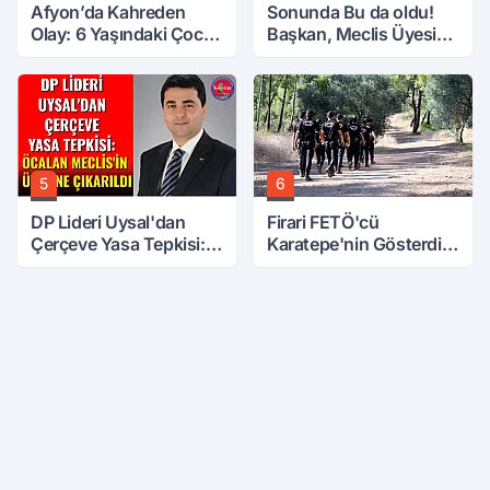
Afyon’da Kahreden
Sonunda Bu da oldu!
Olay: 6 Yaşındaki Çocuk
Başkan, Meclis Üyesini
6. Kattan Düştü
Hobi Bahçesinden
Attırdı
5
6
DP Lideri Uysal'dan
Firari FETÖ'cü
Çerçeve Yasa Tepkisi:
Karatepe'nin Gösterdiği
Öcalan Meclis'in
Yerler Didik Didik
Üzerine Çıkarıldı
Aranıyor