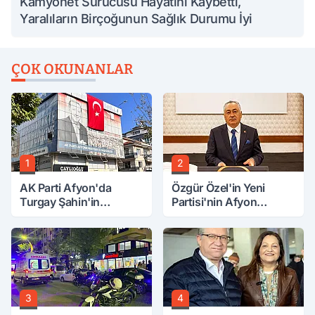
Kamyonet Sürücüsü Hayatını Kaybetti,
Yaralıların Birçoğunun Sağlık Durumu İyi
ÇOK OKUNANLAR
1
2
AK Parti Afyon'da
Özgür Özel'in Yeni
Turgay Şahin'in
Partisi'nin Afyon
Ardından Bir Şok Daha!
Başkanı Belli Oldu
3
4