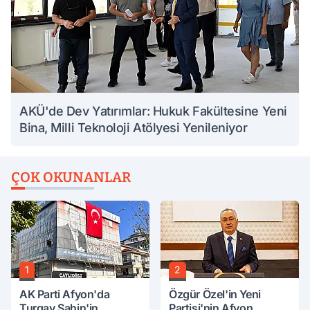
AKÜ'de Dev Yatırımlar: Hukuk Fakültesine Yeni
Bina, Milli Teknoloji Atölyesi Yenileniyor
ÇOK OKUNANLAR
1
2
AK Parti Afyon'da
Özgür Özel'in Yeni
Turgay Şahin'in
Partisi'nin Afyon