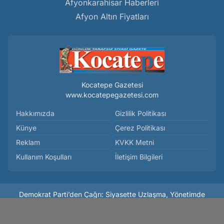
Afyonkarahisar Haberleri
Afyon Altın Fiyatları
Kocatepe Gazetesi
www.kocatepegazetesi.com
Hakkımızda
Gizlilik Politikası
Künye
Çerez Politikası
Reklam
KVKK Metni
Kullanım Koşulları
İletişim Bilgileri
Demokrat Parti’den Çağrı: Siyasette Uzlaşma, Yönetimde
Adalet - Siyaset
Haber Yazılımı:
Medya İnternet
-
Kulga Haber Yazılımı
v26.7.3