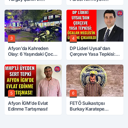
Ardından Bir Şok Daha!
Başkanı Belli Oldu
3
4
Afyon’da Kahreden
DP Lideri Uysal'dan
Olay: 6 Yaşındaki Çocuk
Çerçeve Yasa Tepkisi:
6. Kattan Düştü
Öcalan Meclis'in
Üzerine Çıkarıldı
5
6
Afyon İGM’de Evlat
FETÖ Suikastçısı
Edinme Tartışması!
Burkay Karatepe
Anlatmaya Devam
Ediyor: Suikast İçin
Gittim