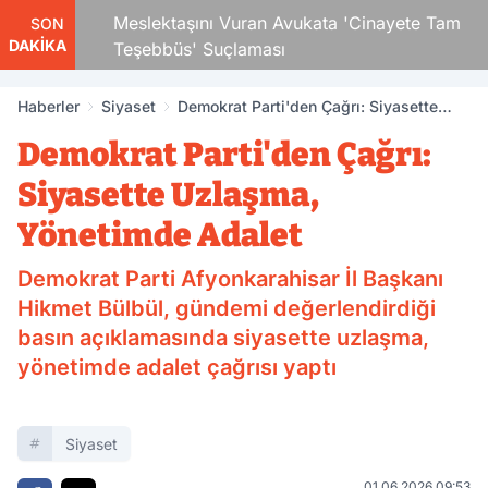
 Çocuk
Meslektaşını Vuran Avukata 'Cinayete Tam
SON
DAKİKA
Teşebbüs' Suçlaması
Haberler
Siyaset
Demokrat Parti'den Çağrı: Siyasette
Uzlaşma, Yönetimde Adalet
Demokrat Parti'den Çağrı:
Siyasette Uzlaşma,
Yönetimde Adalet
Demokrat Parti Afyonkarahisar İl Başkanı
Hikmet Bülbül, gündemi değerlendirdiği
basın açıklamasında siyasette uzlaşma,
yönetimde adalet çağrısı yaptı
Siyaset
01.06.2026 09:53