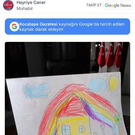
Hayriye Caner
TAKİP ET
Muhabir
Kocatepe Gazetesi
kaynağını Google'da tercih edilen
kaynak olarak ekleyin!