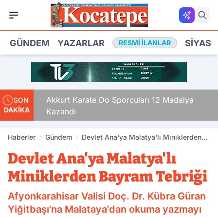
GÜNDEM
YAZARLAR
SIYASE
RESMI İLANLAR
’si
Akkurt Karate Do Sporcuları 12 Madalya
SON
DAKİKA
Kazandı
Haberler
Gündem
Devlet Ana'ya Malatya'lı Miniklerden
Bayram Tebriği
Devlet Ana'ya Malatya'lı
Miniklerden Bayram Tebriği
Afyonkarahisar Valisi Doç. Dr. Kübra Güran
Yiğitbaşı'na Malataya'dan okuma yazmayı