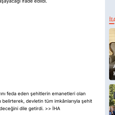
aşayacağı ifade edildi.
İL
nı feda eden şehitlerin emanetleri olan
 belirterek, devletin tüm imkânlarıyla şehit
eceğini dile getirdi. >> İHA