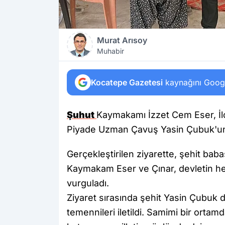
Murat Arısoy
Muhabir
Kocatepe Gazetesi
kaynağını Google
Şuhut
Kaymakamı İzzet Cem Eser, İlçe
Piyade Uzman Çavuş Yasin Çubuk'un 
Gerçekleştirilen ziyarette, şehit ba
Kaymakam Eser ve Çınar, devletin he
vurguladı.
Ziyaret sırasında şehit Yasin Çubuk du
temennileri iletildi. Samimi bir orta