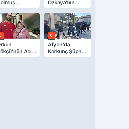
olmuş
Özkaya’nın
cretlerine
Oğluna İftira
üzde 40 Zam
Atıldı
alebi
5
6
rkun
Afyon'da
ökçü'nün Acı
Korkunç Şüphe!
ünü... Cenaze
Düştü Mü,
amazı
Öldürüldü Mü!
mirdağ'da