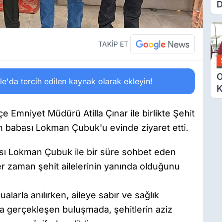
D
Ü
Y
T
TAKİP ET
O
'da tercih edilen kaynak olarak ekleyin!
K
G
N
 Emniyet Müdürü Atilla Çınar ile birlikte Şehit
E
babası Lokman Çubuk'u evinde ziyaret etti.
bası Lokman Çubuk ile bir süre sohbet eden
r zaman şehit ailelerinin yanında olduğunu
alarla anılırken, aileye sabır ve sağlık
mda gerçekleşen buluşmada, şehitlerin aziz