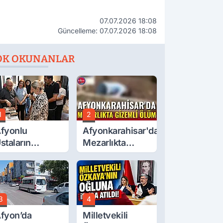
07.07.2026 18:08
Güncelleme: 07.07.2026 18:08
OK OKUNANLAR
1
2
fyonlu
Afyonkarahisar'da
staların
Mezarlıkta
serleri
Gizemli Ölüm
örücüye Çıktı
3
4
fyon’da
Milletvekili