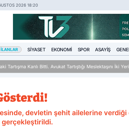
ĞUSTOS 2026 18:20
SIYASET
EKONOMI
SPOR
ASAYIŞ
GENE
 İLANLAR
ki Tartışma Kanlı Bitti. Avukat Tartıştığı Meslektaşını İki Y
Gösterdi!
sinde, devletin şehit ailelerine verdiği
gerçekleştirildi.