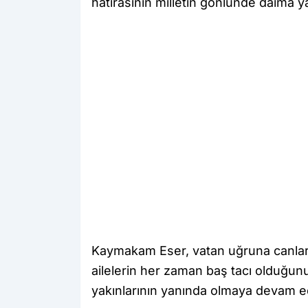
hatırasının milletin gönlünde daima y
Kaymakam Eser, vatan uğruna canları
ailelerin her zaman baş tacı olduğunu
yakınlarının yanında olmaya devam ed