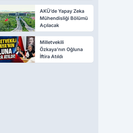
Meslektaşını İki
Yerinden Vurdu
AKÜ’de Yapay Zeka
Mühendisliği Bölümü
Açılacak
Milletvekili
Özkaya’nın Oğluna
İftira Atıldı