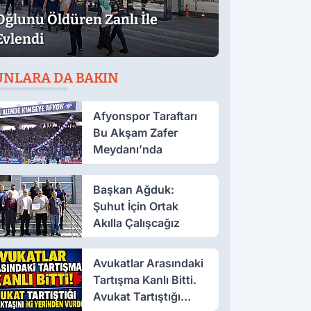
Oğlunu Öldüren Zanlı İle
Evlendi
UNLARA DA BAKIN
Afyonspor Taraftarı
Bu Akşam Zafer
Meydanı’nda
Başkan Ağduk:
Şuhut İçin Ortak
Akılla Çalışcağız
Avukatlar Arasındaki
Tartışma Kanlı Bitti.
Avukat Tartıştığı