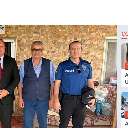
Ç
A
U
E
G
A