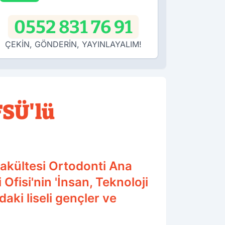
0552 831 76 91
ÇEKİN, GÖNDERİN, YAYINLAYALIM!
FSÜ'lü
Fakültesi Ortodonti Ana
Ofisi'nin 'İnsan, Teknoloji
aki liseli gençler ve