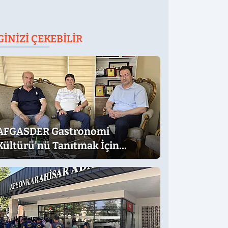
GINIZI ÇEKEBILIR
AFGASDER Gastronomi
Kültürü'nü Tanıtmak İçin
Çalışıyor