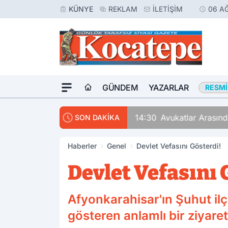
KÜNYE
REKLAM
İLETIŞIM
06 A
GÜNDEM
YAZARLAR
RESMI
14:30
Avukatlar Arasında
SON DAKİKA
Haberler
Genel
Devlet Vefasını Gösterdi!
Devlet Vefasını 
Afyonkarahisar'ın Şuhut ilçe
gösteren anlamlı bir ziyaret 