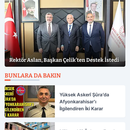
Rektör Aslan, Başkan Çelik’ten Destek İstedi
BUNLARA DA BAKIN
Yüksek Askerî Şûra’da
Afyonkarahisar'ı
İlgilendiren İki Karar