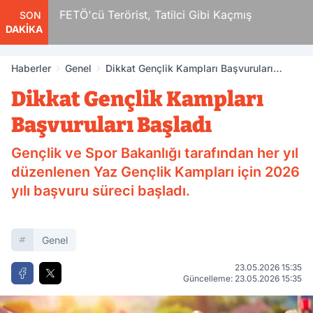
r
FETÖ'cü Terörist, Tatilci Gibi Kaçmış
SON
DAKİKA
Haberler
Genel
Dikkat Gençlik Kampları Başvuruları
Başladı
Dikkat Gençlik Kampları
Başvuruları Başladı
Gençlik ve Spor Bakanlığı tarafından her yıl
düzenlenen Yaz Gençlik Kampları için 2026
yılı başvuru süreci başladı.
Genel
23.05.2026 15:35
Güncelleme: 23.05.2026 15:35