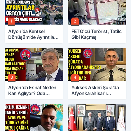
1
2
Afyon’da Kentsel
FETÖ'cü Terörist, Tatilci
Dönüşüm’de Ayrıntılar
Gibi Kaçmış
Ortaya Çıktı… Hakediş
Nasıl Olacak?
3
4
Afyon'da Esnaf Neden
Yüksek Askerî Şûra’da
Kan Ağlıyor? Oda
Afyonkarahisar'ı
Başkanı Tek Tek Sıraladı
İlgilendiren İki Karar