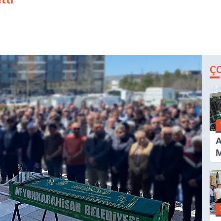
Ç
A
M
İ
A
N