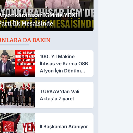
Afyonkarahisar İGM’de YENİ
Parti İlk Mesaisinde
UNLARA DA BAKIN
100. Yıl Makine
İhtisas ve Karma OSB
Afyon İçin Dönüm
Noktası Olacak
TÜRKAV'dan Vali
Aktaş'a Ziyaret
İl Başkanları Aranıyor