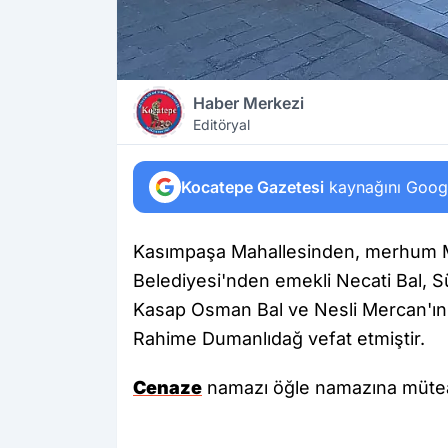
Haber Merkezi
Editöryal
Kocatepe Gazetesi
kaynağını Google
Kasımpaşa Mahallesinden, merhum Mu
Belediyesi'nden emekli Necati Bal, Sü
Kasap Osman Bal ve Nesli Mercan'ın 
Rahime Dumanlıdağ vefat etmiştir.
Cenaze
namazı öğle namazına müteak