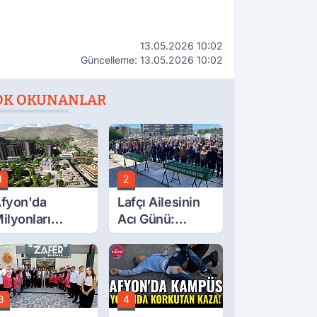
13.05.2026 10:02
Güncelleme: 13.05.2026 10:02
OK OKUNANLAR
1
2
fyon'da
Lafçı Ailesinin
ilyonları
Acı Günü:
lgilendiren
Beytullah Lafçı
çıklama! Tarih
Vefat Etti
etleşti!
3
4