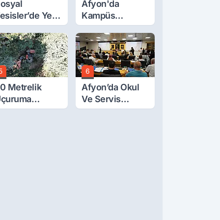
osyal
Afyon'da
esisler’de Yeni
Kampüs
arife Belli Oldu
Yolunda
Korkutan Kaza!
5
6
0 Metrelik
Afyon’da Okul
çuruma
Ve Servis
uvarlanan
Ücretleri
raktörden Sağ
Belirlendi
ıktılar