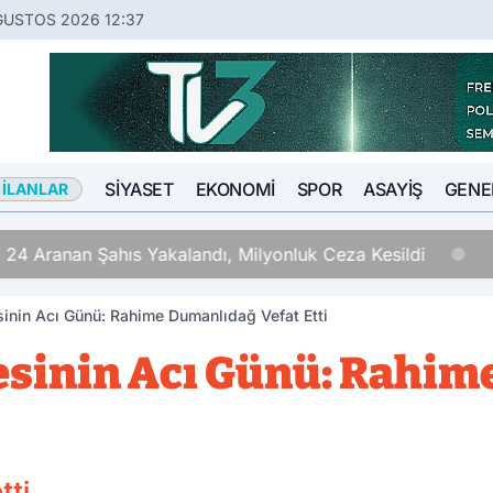
ĞUSTOS 2026 12:37
SIYASET
EKONOMI
SPOR
ASAYIŞ
GENE
 İLANLAR
 24 Aranan Şahıs Yakalandı, Milyonluk Ceza Kesildi
inin Acı Günü: Rahime Dumanlıdağ Vefat Etti
esinin Acı Günü: Rahi
tti