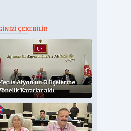
GINIZI ÇEKEBILIR
Meclis Afyon'un O İlçelerine
Yönelik Kararlar aldı