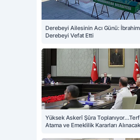
Derebeyi Ailesinin Acı Günü: İbrahim
Derebeyi Vefat Etti
Yüksek Askerî Şûra Toplanıyor…Terfi
Atama ve Emeklilik Kararları Alınaca