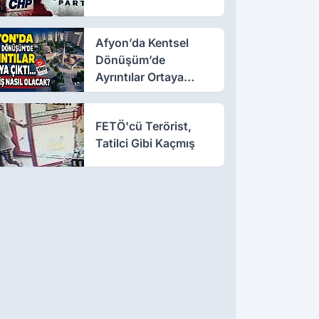
Afyon’da Kentsel
Dönüşüm’de
Ayrıntılar Ortaya
Çıktı… Hakediş Nasıl
Olacak?
FETÖ'cü Terörist,
Tatilci Gibi Kaçmış