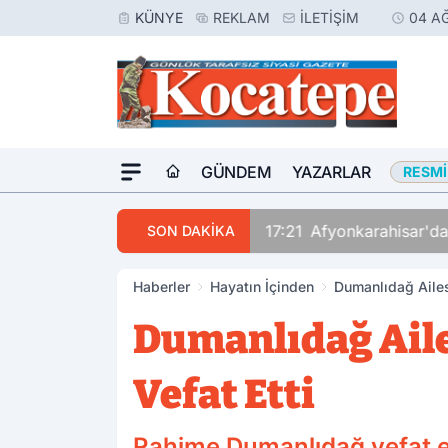
KÜNYE
REKLAM
İLETIŞIM
04 A
GÜNDEM
YAZARLAR
RESMI
17:21
Afyonkarahisar'da
SON DAKİKA
Haberler
Hayatın İçinden
Dumanlıdağ Ailes
Dumanlıdağ Ail
Vefat Etti
Rahime Dumanlıdağ vefat e