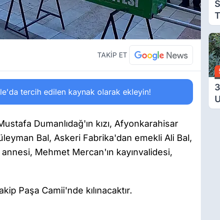
S
T
T
TAKİP ET
3
'da tercih edilen kaynak olarak ekleyin!
U
Y
T
stafa Dumanlıdağ'ın kızı, Afyonkarahisar
Ç
leyman Bal, Askeri Fabrika'dan emekli Ali Bal,
annesi, Mehmet Mercan'ın kayınvalidesi,
ip Paşa Camii'nde kılınacaktır.