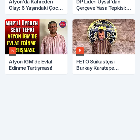
Afyon’da Kahreden
DP Lideri Uysal'dan
Olay: 6 Yaşındaki Çocuk
Çerçeve Yasa Tepkisi:
6. Kattan Düştü
Öcalan Meclis'in
Üzerine Çıkarıldı
5
6
Afyon İGM’de Evlat
FETÖ Suikastçısı
Edinme Tartışması!
Burkay Karatepe
Anlatmaya Devam
Ediyor: Suikast İçin
Gittim