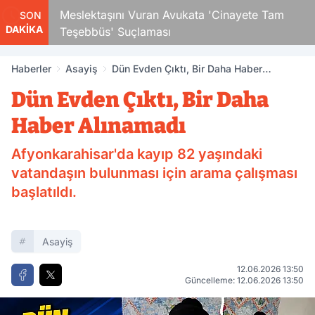
Çocuk
Meslektaşını Vuran Avukata 'Cinayete Tam
SON
DAKİKA
Teşebbüs' Suçlaması
Haberler
Asayiş
Dün Evden Çıktı, Bir Daha Haber
Alınamadı
Dün Evden Çıktı, Bir Daha
Haber Alınamadı
Afyonkarahisar'da kayıp 82 yaşındaki
vatandaşın bulunması için arama çalışması
başlatıldı.
Asayiş
12.06.2026 13:50
Güncelleme: 12.06.2026 13:50