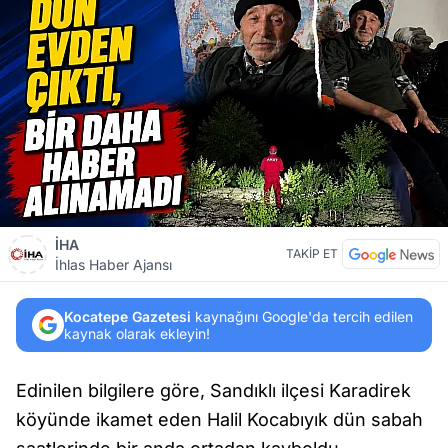
İHA
TAKİP ET
İhlas Haber Ajansı
Kocatepe Gazetesi
kaynağını Google'da tercih edilen
kaynak olarak ekleyin!
Edinilen bilgilere göre, Sandıklı ilçesi Karadirek
köyünde ikamet eden Halil Kocabıyık dün sabah