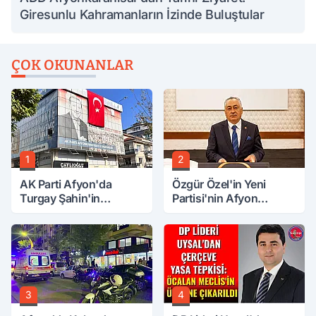
Giresunlu Kahramanların İzinde Buluştular
ÇOK OKUNANLAR
1
2
AK Parti Afyon'da
Özgür Özel'in Yeni
Turgay Şahin'in
Partisi'nin Afyon
Ardından Bir Şok Daha!
Başkanı Belli Oldu
3
4