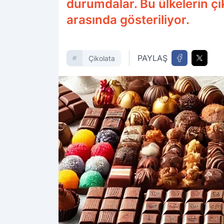
durumdalar. Bu ülkelerin çik
arasında gösteriliyor.
PAYLAŞ
Çikolata