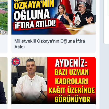
Milletvekili Özkaya’nın Oğluna İftira
Atıldı