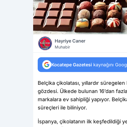
Hayriye Caner
Muhabir
Kocatepe Gazetesi
kaynağını Google
Belçika çikolatası, yıllardır süregelen k
gözdesi. Ülkede bulunan 16’dan fazla
markalara ev sahipliği yapıyor. Belçika,
süreçleri ile biliniyor.
İspanya, çikolatanın ilk keşfedildiği y