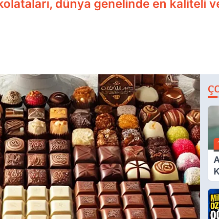
olataları, dünya genelinde en kaliteli v
Ç
A
K
A