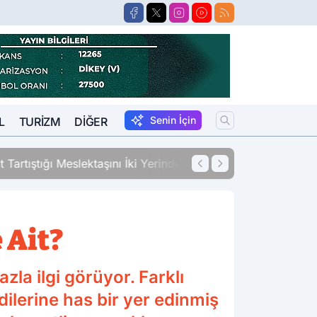
Senin İçin
L
TURIZM
DIĞER
erinden Vurdu
12:33
Sigara Fiyatları
 Ait?
zla ilgi görüyor. Farklı
ndilerine has bir yer edinmiş