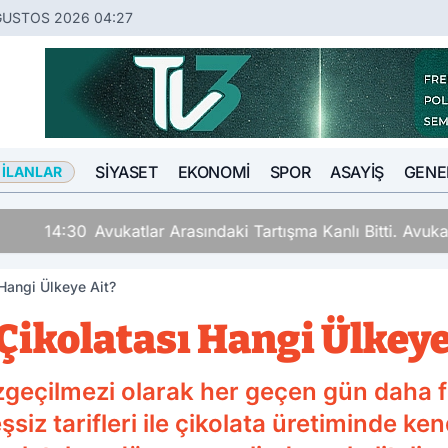
ĞUSTOS 2026 04:27
SIYASET
EKONOMI
SPOR
ASAYIŞ
GENE
 İLANLAR
ki Tartışma Kanlı Bitti. Avukat Tartıştığı Meslektaşını İki Y
 Hangi Ülkeye Ait?
Çikolatası Hangi Ülkeye
azgeçilmezi olarak her geçen gün daha fa
eşsiz tarifleri ile çikolata üretiminde ke