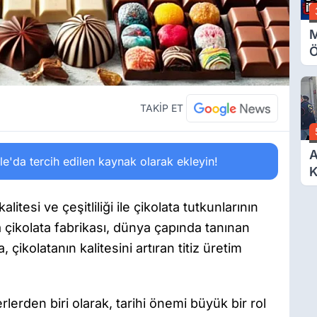
M
Ö
O
A
TAKİP ET
A
'da tercih edilen kaynak olarak ekleyin!
K
D
Ö
alitesi ve çeşitliliği ile çikolata tutkunlarının
 çikolata fabrikası, dünya çapında tanınan
 çikolatanın kalitesini artıran titiz üretim
erlerden biri olarak, tarihi önemi büyük bir rol