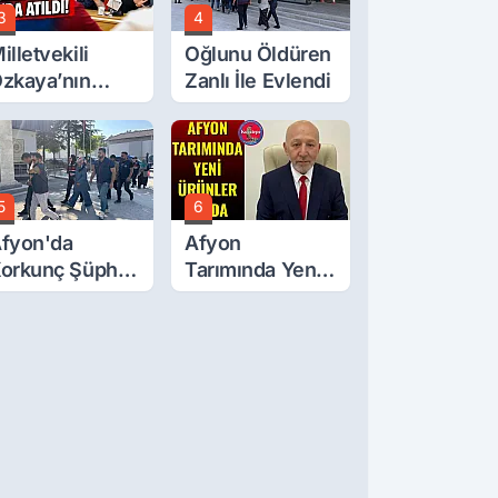
3
4
illetvekili
Oğlunu Öldüren
zkaya’nın
Zanlı İle Evlendi
ğluna İftira
tıldı
5
6
fyon'da
Afyon
orkunç Şüphe!
Tarımında Yeni
üştü Mü,
Ürünler Yolda
ldürüldü Mü!