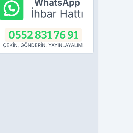
WhatsApp
İhbar Hattı
0552 831 76 91
ÇEKİN, GÖNDERİN, YAYINLAYALIM!