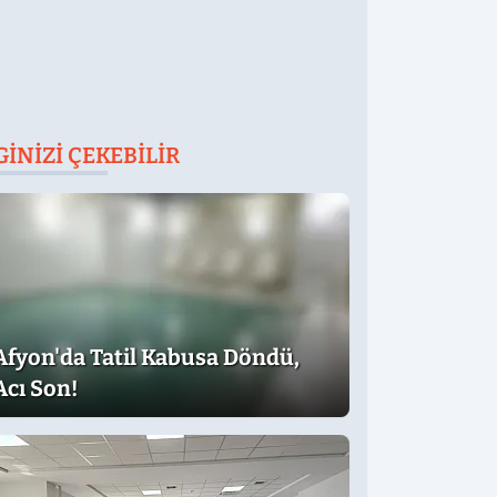
GINIZI ÇEKEBILIR
Afyon'da Tatil Kabusa Döndü,
Acı Son!