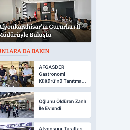
Afyonkarahisar'ın Gururları İl
Müdürüyle Buluştu
UNLARA DA BAKIN
AFGASDER
Gastronomi
Kültürü'nü Tanıtmak
İçin Çalışıyor
Oğlunu Öldüren Zanlı
İle Evlendi
Afyonspor Taraftarı