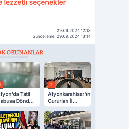
e lezzetli seçenekler
29.09.2024 12:13
Güncelleme: 29.09.2024 13:14
OK OKUNANLAR
1
2
fyon'da Tatil
Afyonkarahisar'ın
abusa Döndü,
Gururları İl
cı Son!
Müdürüyle
Buluştu