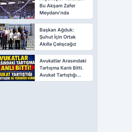
Bu Akşam Zafer
Meydanı’nda
Başkan Ağduk:
Şuhut İçin Ortak
Akılla Çalışcağız
Avukatlar Arasındaki
Tartışma Kanlı Bitti.
Avukat Tartıştığı
Meslektaşını İki
Yerinden Vurdu