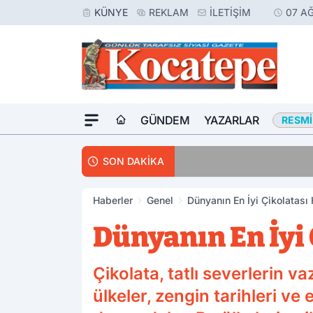
KÜNYE
REKLAM
İLETIŞIM
07 A
GÜNDEM
YAZARLAR
RESMI
14:30
Avukatlar Arasında
SON DAKİKA
Haberler
Genel
Dünyanın En İyi Çikolatası
Dünyanın En İyi 
Çikolata, tatlı severlerin v
ülkeler, zengin tarihleri ve 