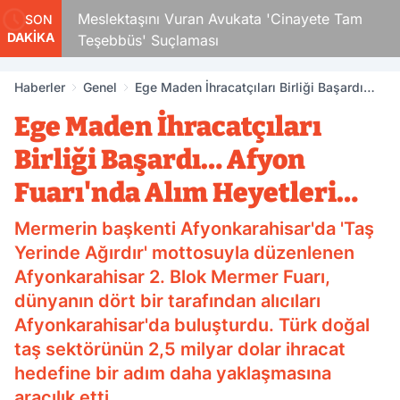
Çocuk
Meslektaşını Vuran Avukata 'Cinayete Tam
SON
DAKİKA
Teşebbüs' Suçlaması
Haberler
Genel
Ege Maden İhracatçıları Birliği Başardı…
Afyon Fuarı'nda Alım Heyetleri…
Ege Maden İhracatçıları
Birliği Başardı… Afyon
Fuarı'nda Alım Heyetleri…
Mermerin başkenti Afyonkarahisar'da 'Taş
Yerinde Ağırdır' mottosuyla düzenlenen
Afyonkarahisar 2. Blok Mermer Fuarı,
dünyanın dört bir tarafından alıcıları
Afyonkarahisar'da buluşturdu. Türk doğal
taş sektörünün 2,5 milyar dolar ihracat
hedefine bir adım daha yaklaşmasına
aracılık etti.