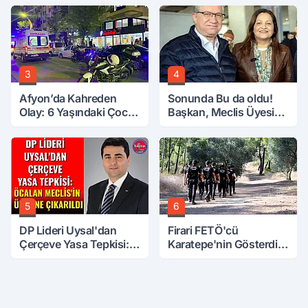
3
4
Afyon’da Kahreden
Sonunda Bu da oldu!
Olay: 6 Yaşındaki Çocuk
Başkan, Meclis Üyesini
6. Kattan Düştü
Hobi Bahçesinden
Attırdı
5
6
DP Lideri Uysal'dan
Firari FETÖ'cü
Çerçeve Yasa Tepkisi:
Karatepe'nin Gösterdiği
Öcalan Meclis'in
Yerler Didik Didik
Üzerine Çıkarıldı
Aranıyor