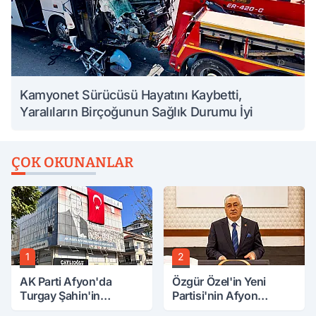
Kamyonet Sürücüsü Hayatını Kaybetti,
Yaralıların Birçoğunun Sağlık Durumu İyi
ÇOK OKUNANLAR
1
2
AK Parti Afyon'da
Özgür Özel'in Yeni
Turgay Şahin'in
Partisi'nin Afyon
Ardından Bir Şok Daha!
Başkanı Belli Oldu