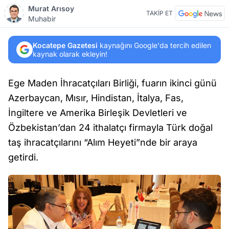
Murat Arısoy
TAKİP ET
Muhabir
Kocatepe Gazetesi
kaynağını Google'da tercih edilen
kaynak olarak ekleyin!
Ege Maden İhracatçıları Birliği, fuarın ikinci günü
Azerbaycan, Mısır, Hindistan, İtalya, Fas,
İngiltere ve Amerika Birleşik Devletleri ve
Özbekistan’dan 24 ithalatçı firmayla Türk doğal
taş ihracatçılarını “Alım Heyeti”nde bir araya
getirdi.