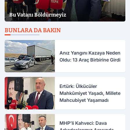
Bu Vatanı Böldürmeyiz
BUNLARA DA BAKIN
Anız Yangını Kazaya Neden
Oldu: 13 Araç Birbirine Girdi
Ertürk: Ülkücüler
Mahkûmiyet Yaşadı, Millete
Mahcubiyet Yaşamadı
MHP’li Kahveci: Dava