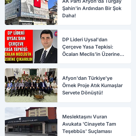
AK Parti Afyon'da Turgay
Şahin'in Ardından Bir Şok
Daha!
DP Lideri Uysal'dan
Çerçeve Yasa Tepkisi:
Öcalan Meclis'in Üzerine
Çıkarıldı
Afyon'dan Türkiye'ye
Örnek Proje Atık Kumaşlar
Servete Dönüştü!
Meslektaşını Vuran
Avukata 'Cinayete Tam
Teşebbüs' Suçlaması