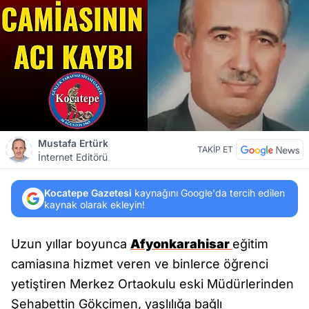
Mustafa Ertürk
TAKİP ET
İnternet Editörü
Kocatepe Gazetesi
kaynağını Google'da tercih edilen
kaynak olarak ekleyin!
Uzun yıllar boyunca
Afyonkarahisar
eğitim
camiasına hizmet veren ve binlerce öğrenci
yetiştiren Merkez Ortaokulu eski Müdürlerinden
Şehabettin Gökçimen, yaşlılığa bağlı