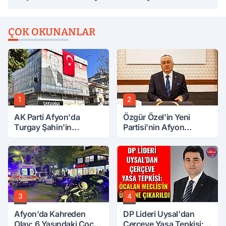
ÇOK OKUNANLAR
1
2
AK Parti Afyon'da
Özgür Özel'in Yeni
Turgay Şahin'in
Partisi'nin Afyon
Ardından Bir Şok Daha!
Başkanı Belli Oldu
3
4
Afyon’da Kahreden
DP Lideri Uysal'dan
Olay: 6 Yaşındaki Çocuk
Çerçeve Yasa Tepkisi: