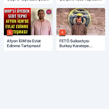
6. Kattan Düştü
Öcalan Meclis'in
Üzerine Çıkarıldı
5
6
Afyon İGM’de Evlat
FETÖ Suikastçısı
Edinme Tartışması!
Burkay Karatepe
Anlatmaya Devam
Ediyor: Suikast İçin
Gittim