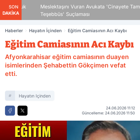
i Çocuk
Meslektaşını Vuran Avukata 'Cinayete Tam
SON
DAKİKA
Teşebbüs' Suçlaması
Haberler
Hayatın İçinden
Eğitim Camiasının Acı Kaybı
Eğitim Camiasının Acı Kaybı
Afyonkarahisar eğitim camiasının duayen
isimlerinden Şehabettin Gökçimen vefat
etti.
Hayatın Içinden
24.06.2026 11:12
Güncelleme: 24.06.2026 11:50