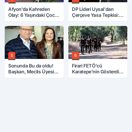
Afyon’da Kahreden
DP Lideri Uysal'dan
Olay: 6 Yaşındaki Çocuk
Çerçeve Yasa Tepkisi:
6. Kattan Düştü
Öcalan Meclis'in
Üzerine Çıkarıldı
5
6
Sonunda Bu da oldu!
Firari FETÖ'cü
Başkan, Meclis Üyesini
Karatepe'nin Gösterdiği
Hobi Bahçesinden
Yerler Didik Didik
Attırdı
Aranıyor