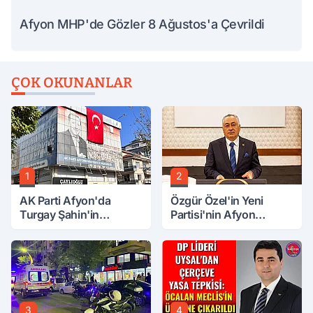
Afyon MHP'de Gözler 8 Ağustos'a Çevrildi
ÇOK OKUNANLAR
1
2
AK Parti Afyon'da
Özgür Özel'in Yeni
Turgay Şahin'in
Partisi'nin Afyon
Ardından Bir Şok Daha!
Başkanı Belli Oldu
3
4