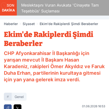
Çocuk
Meslektaşını Vuran Avukata 'Cinayete Tam
SON
DAKİKA
Teşebbüs' Suçlaması
Haberler
Siyaset
Ekim'de Rakiplerdi Şimdi Beraberler
Ekim'de Rakiplerdi Şimdi
Beraberler
CHP Afyonkarahisar İl Başkanlığı için
yarışan mevcut İl Başkanı Hasan
Karadeniz, rakipleri Ömer Akyıldız ve Faruk
Duha Erhan, partilerinin kurultaya gitmesi
için yan yana gelerek imza verdi.
Genel
01.06.2026 16:53