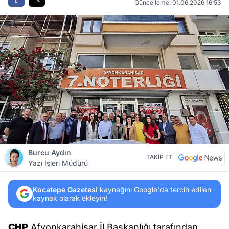
Güncelleme: 01.06.2026 16:53
Burcu Aydın
TAKİP ET
Yazı İşleri Müdürü
Kocatepe Gazetesi
kaynağını Google'da tercih edilen
kaynak olarak ekleyin!
CHP
Afyonkarahisar İl Başkanlığı tarafından