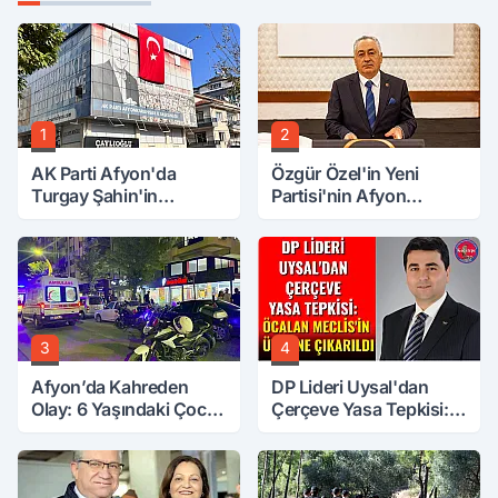
1
2
AK Parti Afyon'da
Özgür Özel'in Yeni
Turgay Şahin'in
Partisi'nin Afyon
Ardından Bir Şok Daha!
Başkanı Belli Oldu
3
4
Afyon’da Kahreden
DP Lideri Uysal'dan
Olay: 6 Yaşındaki Çocuk
Çerçeve Yasa Tepkisi:
6. Kattan Düştü
Öcalan Meclis'in
Üzerine Çıkarıldı