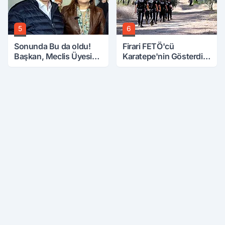
5
6
Sonunda Bu da oldu!
Firari FETÖ'cü
Başkan, Meclis Üyesini
Karatepe'nin Gösterdiği
Hobi Bahçesinden
Yerler Didik Didik
Attırdı
Aranıyor