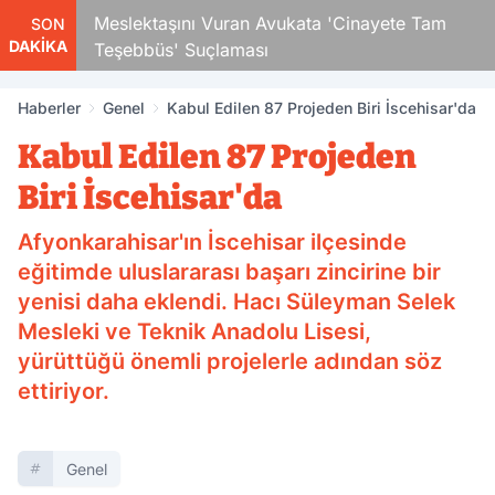
Çocuk
Meslektaşını Vuran Avukata 'Cinayete Tam
SON
DAKİKA
Teşebbüs' Suçlaması
Haberler
Genel
Kabul Edilen 87 Projeden Biri İscehisar'da
Kabul Edilen 87 Projeden
Biri İscehisar'da
Afyonkarahisar'ın İscehisar ilçesinde
eğitimde uluslararası başarı zincirine bir
yenisi daha eklendi. Hacı Süleyman Selek
Mesleki ve Teknik Anadolu Lisesi,
yürüttüğü önemli projelerle adından söz
ettiriyor.
Genel