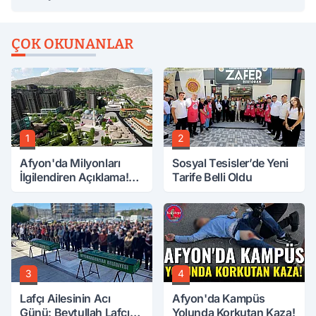
ÇOK OKUNANLAR
1
2
Afyon'da Milyonları
Sosyal Tesisler’de Yeni
İlgilendiren Açıklama!
Tarife Belli Oldu
Tarih Netleşti!
3
4
Lafçı Ailesinin Acı
Afyon'da Kampüs
Günü: Beytullah Lafçı
Yolunda Korkutan Kaza!