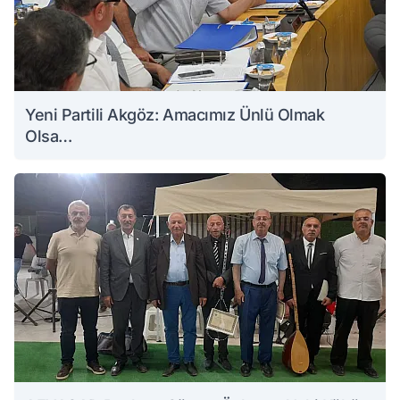
Yeni Partili Akgöz: Amacımız Ünlü Olmak
Olsa…