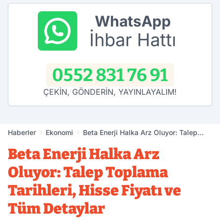
WhatsApp
İhbar Hattı
0552 831 76 91
ÇEKİN, GÖNDERİN, YAYINLAYALIM!
Haberler
Ekonomi
Beta Enerji Halka Arz Oluyor: Talep
Toplama Tarihleri, Hisse Fiyatı ve Tüm
Beta Enerji Halka Arz
Detaylar
Oluyor: Talep Toplama
Tarihleri, Hisse Fiyatı ve
Tüm Detaylar