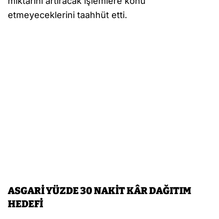
miktarını artıracak işlemlere konu
etmeyeceklerini taahhüt etti.
ASGARİ YÜZDE 30 NAKİT KÂR DAĞITIM
HEDEFİ