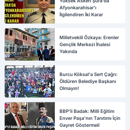
Yüksek Askerî Şûra’da
Afyonkarahisar'ı
İlgilendiren İki Karar
Milletvekili Özkaya: Erenler
Gençlik Merkezi İhalesi
Yakında
Burcu Köksal'a Sert Çağrı:
Öldüren Belediye Başkanı
Olmayın!
BBP’li Badak: Milli Eğitim
Enver Paşa’nın Tanıtımı İçin
Gayret Göstermeli