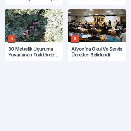
Vefat Etti
5
6
30 Metrelik Uçuruma
Afyon’da Okul Ve Servis
Yuvarlanan Traktörden
Ücretleri Belirlendi
Sağ Çıktılar