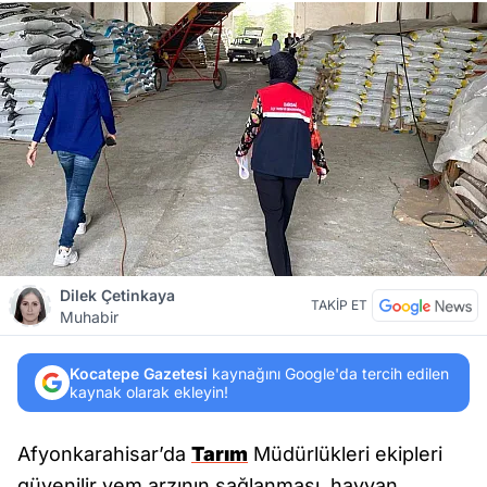
Dilek Çetinkaya
TAKİP ET
Muhabir
Kocatepe Gazetesi
kaynağını Google'da tercih edilen
kaynak olarak ekleyin!
Afyonkarahisar’da
Tarım
Müdürlükleri ekipleri
güvenilir yem arzının sağlanması, hayvan