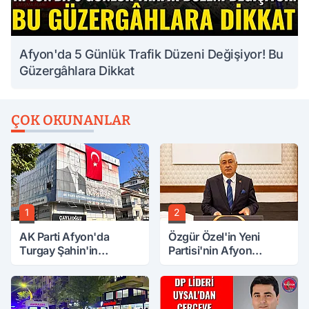
Afyon'da 5 Günlük Trafik Düzeni Değişiyor! Bu
Güzergâhlara Dikkat
ÇOK OKUNANLAR
1
2
AK Parti Afyon'da
Özgür Özel'in Yeni
Turgay Şahin'in
Partisi'nin Afyon
Ardından Bir Şok Daha!
Başkanı Belli Oldu