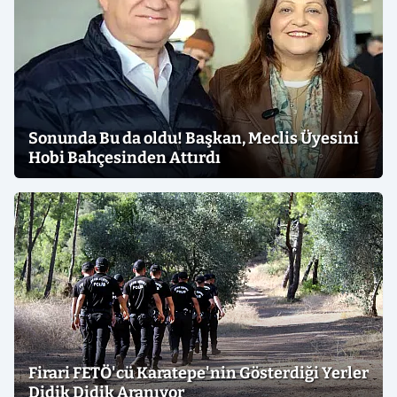
Sonunda Bu da oldu! Başkan, Meclis Üyesini
Hobi Bahçesinden Attırdı
Firari FETÖ'cü Karatepe'nin Gösterdiği Yerler
Didik Didik Aranıyor