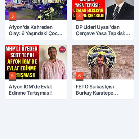
3
4
Afyon’da Kahreden
DP Lideri Uysal'dan
Olay: 6 Yaşındaki Çocuk
Çerçeve Yasa Tepkisi:
6. Kattan Düştü
Öcalan Meclis'in
Üzerine Çıkarıldı
5
6
Afyon İGM’de Evlat
FETÖ Suikastçısı
Edinme Tartışması!
Burkay Karatepe
Anlatmaya Devam
Ediyor: Suikast İçin
Gittim