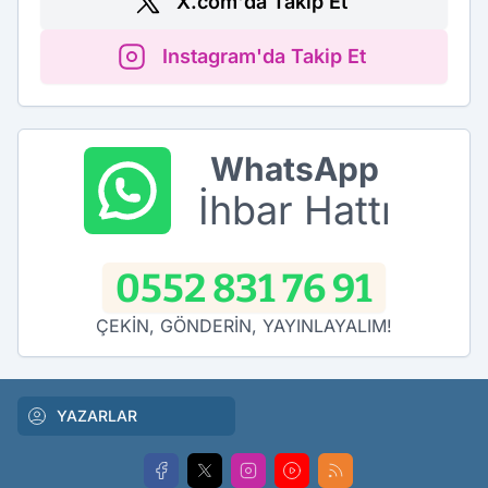
X.com'da Takip Et
Instagram'da Takip Et
WhatsApp
İhbar Hattı
0552 831 76 91
ÇEKİN, GÖNDERİN, YAYINLAYALIM!
YAZARLAR