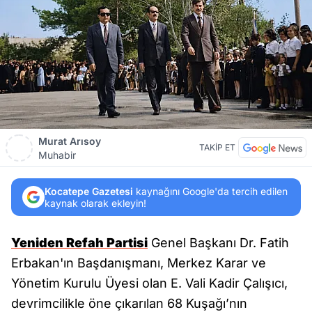
Murat Arısoy
TAKİP ET
Muhabir
Kocatepe Gazetesi
kaynağını Google'da tercih edilen
kaynak olarak ekleyin!
Yeniden Refah Partisi
Genel Başkanı Dr. Fatih
Erbakan'ın Başdanışmanı, Merkez Karar ve
Yönetim Kurulu Üyesi olan E. Vali Kadir Çalışıcı,
devrimcilikle öne çıkarılan 68 Kuşağı’nın