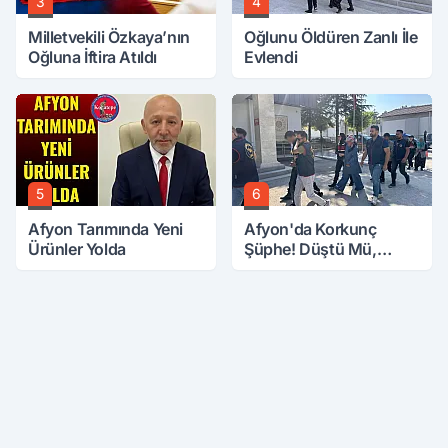
3
4
Milletvekili Özkaya’nın
Oğlunu Öldüren Zanlı İle
Oğluna İftira Atıldı
Evlendi
5
6
Afyon Tarımında Yeni
Afyon'da Korkunç
Ürünler Yolda
Şüphe! Düştü Mü,
Öldürüldü Mü!