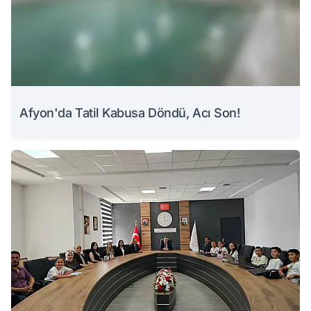
Afyon'da Tatil Kabusa Döndü, Acı Son!