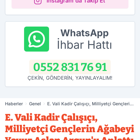
Instagram'da Takip Et
WhatsApp
İhbar Hattı
0552 831 76 91
ÇEKİN, GÖNDERİN, YAYINLAYALIM!
Haberler
Genel
E. Vali Kadir Çalışıçı, Milliyetçi Gençlerin
Ağabeyi Yavuz Aslan Argun'u Anlattı
E. Vali Kadir Çalışıçı,
Milliyetçi Gençlerin Ağabeyi