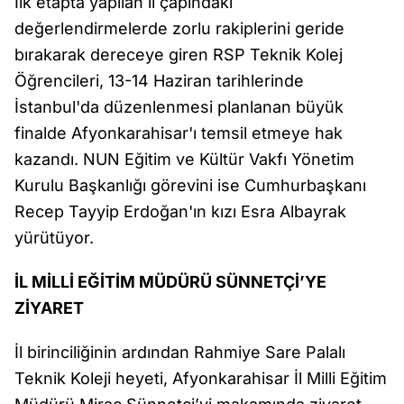
İlk etapta yapılan il çapındaki
değerlendirmelerde zorlu rakiplerini geride
bırakarak dereceye giren RSP Teknik Kolej
Öğrencileri, 13-14 Haziran tarihlerinde
İstanbul'da düzenlenmesi planlanan büyük
finalde Afyonkarahisar'ı temsil etmeye hak
kazandı. NUN Eğitim ve Kültür Vakfı Yönetim
Kurulu Başkanlığı görevini ise Cumhurbaşkanı
Recep Tayyip Erdoğan'ın kızı Esra Albayrak
yürütüyor.
İL MİLLİ EĞİTİM MÜDÜRÜ SÜNNETÇİ’YE
ZİYARET
İl birinciliğinin ardından Rahmiye Sare Palalı
Teknik Koleji heyeti, Afyonkarahisar İl Milli Eğitim