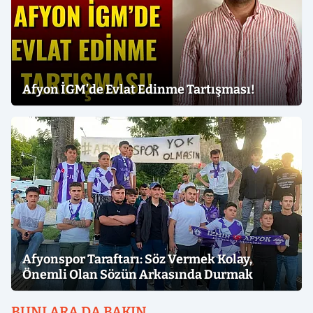
Afyon İGM’de Evlat Edinme Tartışması!
Afyonspor Taraftarı: Söz Vermek Kolay,
Önemli Olan Sözün Arkasında Durmak
BUNLARA DA BAKIN