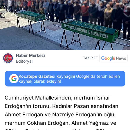
Haber Merkezi
TAKİP ET
Editöryal
Kocatepe Gazetesi
kaynağını Google'da tercih edilen
kaynak olarak ekleyin!
Cumhuriyet Mahallesinden, merhum İsmail
Erdoğan'ın torunu, Kadınlar Pazarı esnafından
Ahmet Erdoğan ve Nazmiye Erdoğan'ın oğlu,
merhum Gökhan Erdoğan, Ahmet Yağmaz ve