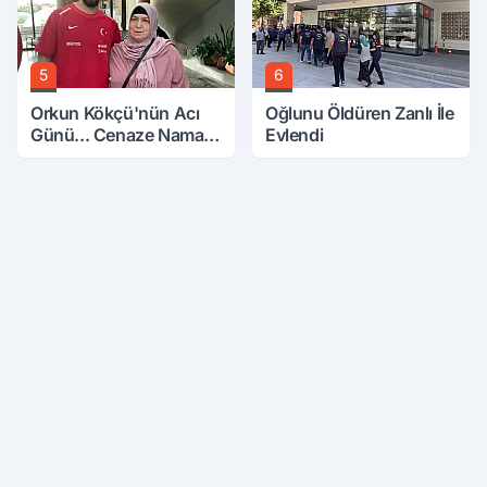
5
6
Orkun Kökçü'nün Acı
Oğlunu Öldüren Zanlı İle
Günü... Cenaze Namazı
Evlendi
Emirdağ'da