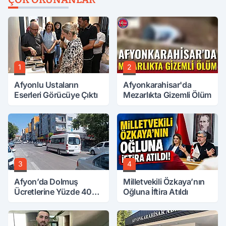
1
2
Afyonlu Ustaların
Afyonkarahisar'da
Eserleri Görücüye Çıktı
Mezarlıkta Gizemli Ölüm
3
4
Afyon’da Dolmuş
Milletvekili Özkaya’nın
Ücretlerine Yüzde 40
Oğluna İftira Atıldı
Zam Talebi