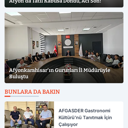
Afyon'da Tatil Kabusa Döndü, Acı Son!
Afyonkarahisar'ın Gururları İl Müdürüyle
Buluştu
BUNLARA DA BAKIN
AFGASDER Gastronomi
Kültürü'nü Tanıtmak İçin
Çalışıyor