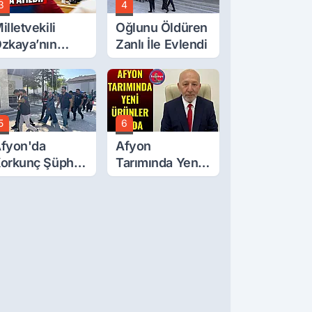
3
4
illetvekili
Oğlunu Öldüren
zkaya’nın
Zanlı İle Evlendi
ğluna İftira
tıldı
5
6
fyon'da
Afyon
orkunç Şüphe!
Tarımında Yeni
üştü Mü,
Ürünler Yolda
ldürüldü Mü!