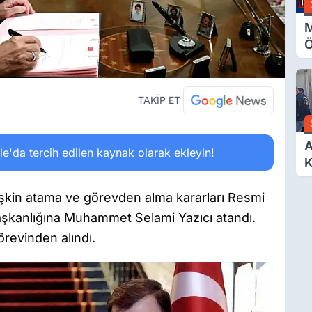
M
Ö
O
A
TAKİP ET
A
'da tercih edilen kaynak olarak ekleyin!
K
D
Ö
işkin atama ve görevden alma kararları Resmi
aşkanlığına Muhammet Selami Yazıcı atandı.
revinden alındı.