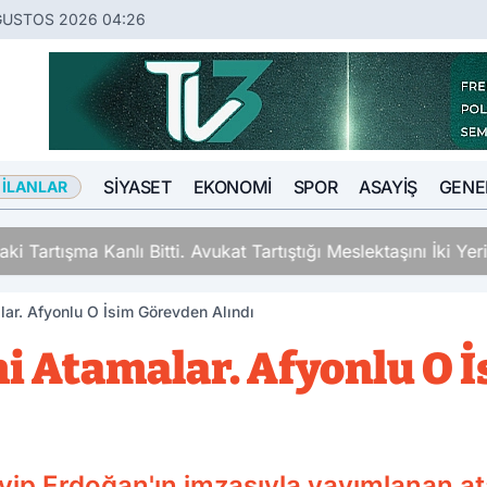
ĞUSTOS 2026 04:26
SIYASET
EKONOMI
SPOR
ASAYIŞ
GENE
 İLANLAR
ki Tartışma Kanlı Bitti. Avukat Tartıştığı Meslektaşını İki Y
ar. Afyonlu O İsim Görevden Alındı
i Atamalar. Afyonlu O 
p Erdoğan'ın imzasıyla yayımlanan at