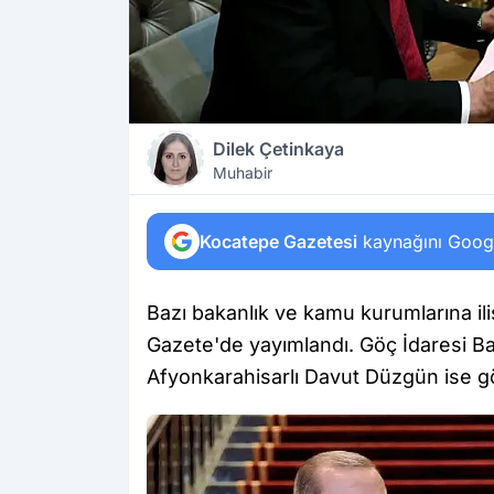
Dilek Çetinkaya
Muhabir
Kocatepe Gazetesi
kaynağını Google
Bazı bakanlık ve kamu kurumlarına il
Gazete'de yayımlandı. Göç İdaresi B
Afyonkarahisarlı Davut Düzgün ise gö