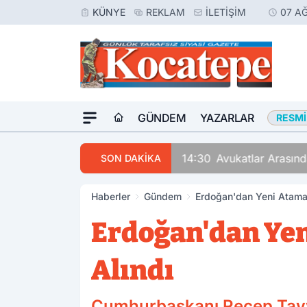
KÜNYE
REKLAM
İLETIŞIM
07 A
GÜNDEM
YAZARLAR
RESMI
14:30
Avukatlar Arasında
SON DAKİKA
Haberler
Gündem
Erdoğan'dan Yeni Atamal
Erdoğan'dan Yen
Alındı
Cumhurbaşkanı Recep Tayyi