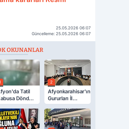
25.05.2026 06:07
Güncelleme: 25.05.2026 06:07
OK OKUNANLAR
1
2
fyon'da Tatil
Afyonkarahisar'ın
abusa Döndü,
Gururları İl
cı Son!
Müdürüyle
Buluştu