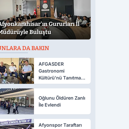
Afyonkarahisar'ın Gururları İl
Müdürüyle Buluştu
UNLARA DA BAKIN
AFGASDER
Gastronomi
Kültürü'nü Tanıtmak
İçin Çalışıyor
Oğlunu Öldüren Zanlı
İle Evlendi
Afyonspor Taraftarı