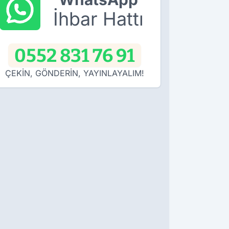
İhbar Hattı
0552 831 76 91
ÇEKİN, GÖNDERİN, YAYINLAYALIM!