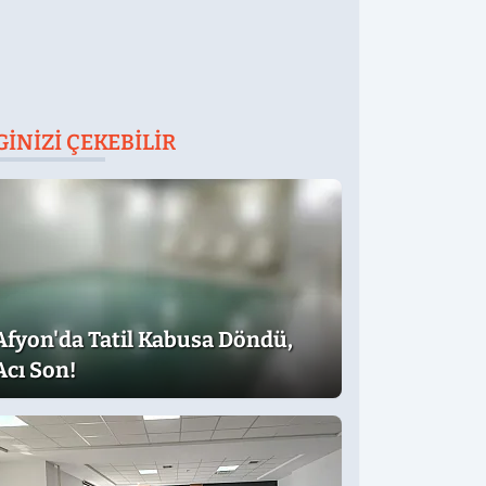
GINIZI ÇEKEBILIR
Afyon'da Tatil Kabusa Döndü,
Acı Son!