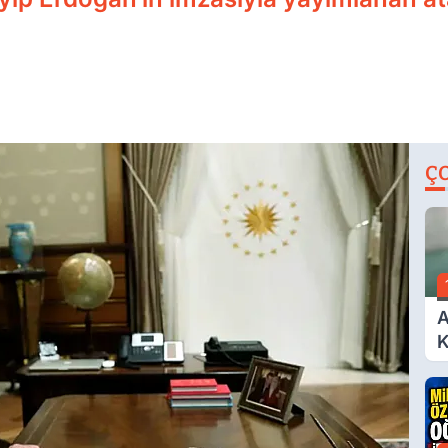
Ç
A
K
A