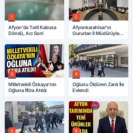
1
2
Afyon'da Tatil Kabusa
Afyonkarahisar'ın
Döndü, Acı Son!
Gururları İl Müdürüyle
Buluştu
3
4
Milletvekili Özkaya’nın
Oğlunu Öldüren Zanlı İle
Oğluna İftira Atıldı
Evlendi
5
6