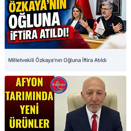
Milletvekili Özkaya’nın Oğluna İftira Atıldı