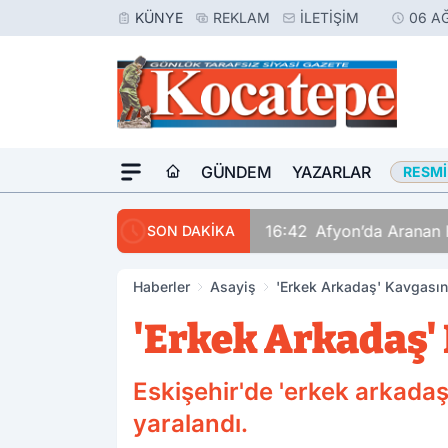
KÜNYE
REKLAM
İLETIŞIM
06 A
GÜNDEM
YAZARLAR
RESMI
16:42
Afyon’da Aranan 
SON DAKİKA
Haberler
Asayiş
'Erkek Arkadaş' Kavgasın
'Erkek Arkadaş' 
Eskişehir'de 'erkek arkada
yaralandı.