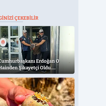
GINIZI ÇEKEBILIR
Cumhurbaşkanı Erdoğan O
Hainden Şikayetçi Oldu.
Dilekçede Dikkat Çeken İfadeler