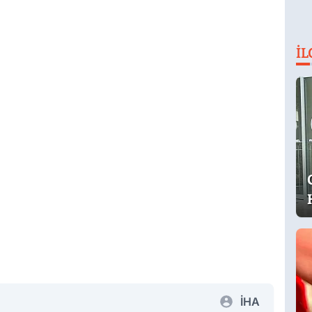
İL
İHA