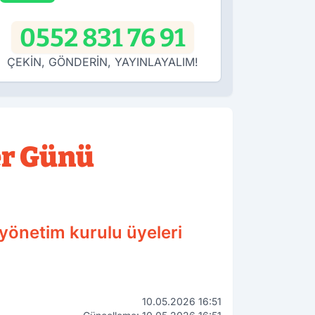
0552 831 76 91
ÇEKİN, GÖNDERİN, YAYINLAYALIM!
er Günü
 yönetim kurulu üyeleri
10.05.2026 16:51