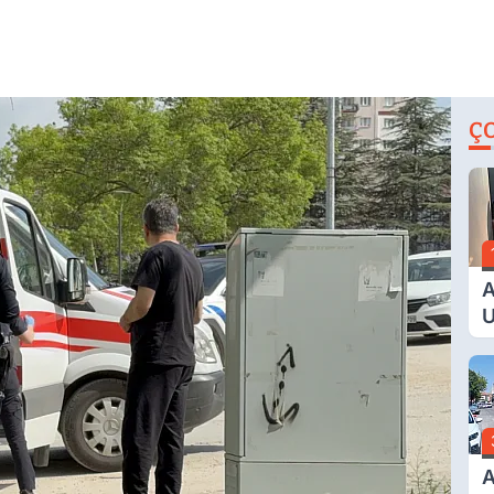
Ç
A
U
E
G
A