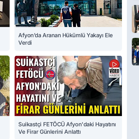
Afyon’da Aranan Hükümlü Yakayı Ele
Verdi
Suikastçi FETÖCÜ Afyon'daki Hayatını
Ve Firar Günlerini Anlattı