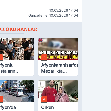
10.05.2026 17:04
Güncelleme: 10.05.2026 17:04
OK OKUNANLAR
1
2
fyonlu
Afyonkarahisar'da
staların
Mezarlıkta
serleri
Gizemli Ölüm
örücüye Çıktı
3
4
fyon’da
Orkun