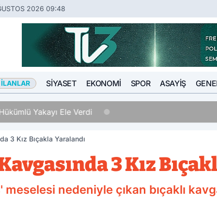
ĞUSTOS 2026 09:48
SIYASET
EKONOMI
SPOR
ASAYIŞ
GENE
 İLANLAR
Hükümlü Yakayı Ele Verdi
da 3 Kız Bıçakla Yaralandı
Kavgasında 3 Kız Bıçak
ş' meselesi nedeniyle çıkan bıçaklı kav