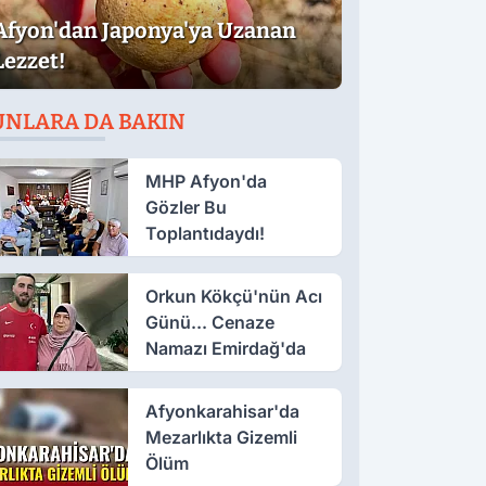
Afyon'dan Japonya'ya Uzanan
Lezzet!
UNLARA DA BAKIN
MHP Afyon'da
Gözler Bu
Toplantıdaydı!
Orkun Kökçü'nün Acı
Günü... Cenaze
Namazı Emirdağ'da
Afyonkarahisar'da
Mezarlıkta Gizemli
Ölüm