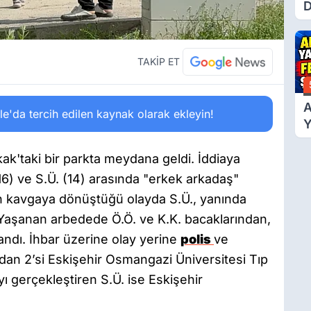
D
Ü
Y
T
TAKİP ET
A
'da tercih edilen kaynak olarak ekleyin!
Y
F
Ş
ak'taki bir parkta meydana geldi. İddiaya
(16) ve S.Ü. (14) arasında "erkek arkadaş"
ın kavgaya dönüştüğü olayda S.Ü., yanında
dı. Yaşanan arbedede Ö.Ö. ve K.K. bacaklarından,
andı. İhbar üzerine olay yerine
polis
ve
rdan 2’si Eskişehir Osmangazi Üniversitesi Tıp
ıyı gerçekleştiren S.Ü. ise Eskişehir