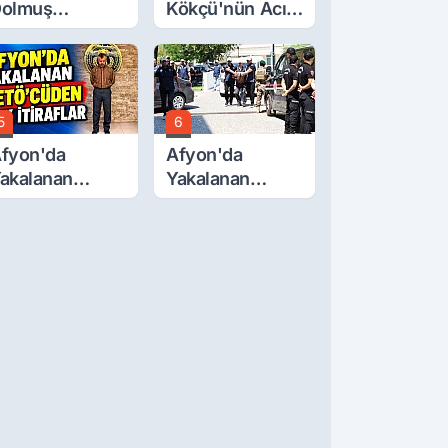
olmuş
Kökçü'nün Acı
cretlerine
Günü... Cenaze
üzde 40 Zam
Namazı
alebi
Emirdağ'da
5
6
fyon'da
Afyon'da
akalanan
Yakalanan
ETÖ'Cüden
FETÖ'cü
ok İtiraflar
Terörist
Adliye'de