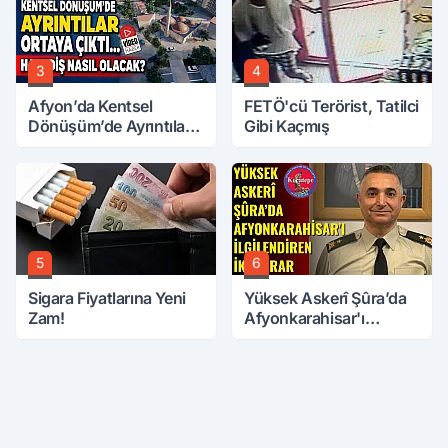
3
4
Afyon’da Kentsel
FETÖ'cü Terörist, Tatilci
Dönüşüm’de Ayrıntılar
Gibi Kaçmış
Ortaya Çıktı… Hakediş
Nasıl Olacak?
5
6
Sigara Fiyatlarına Yeni
Yüksek Askerî Şûra’da
Zam!
Afyonkarahisar'ı
İlgilendiren İki Karar