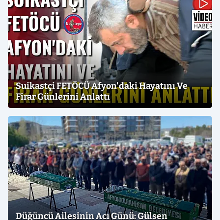
Suikastçi FETÖCÜ Afyon'daki Hayatını Ve
Firar Günlerini Anlattı
Düğüncü Ailesinin Acı Günü: Gülsen