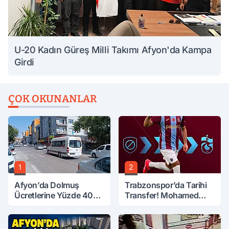
U-20 Kadın Güreş Milli Takımı Afyon'da Kampa
Girdi
ÇOK OKUNANLAR
1
2
Afyon’da Dolmuş
Trabzonspor’da Tarihi
Ücretlerine Yüzde 40
Transfer! Mohamed
Zam Talebi
Salah Geliyor