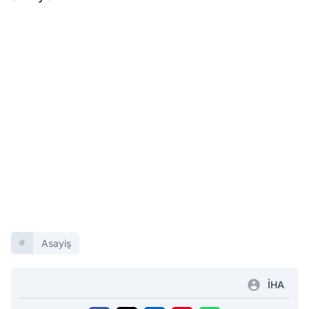
Asayiş
İHA