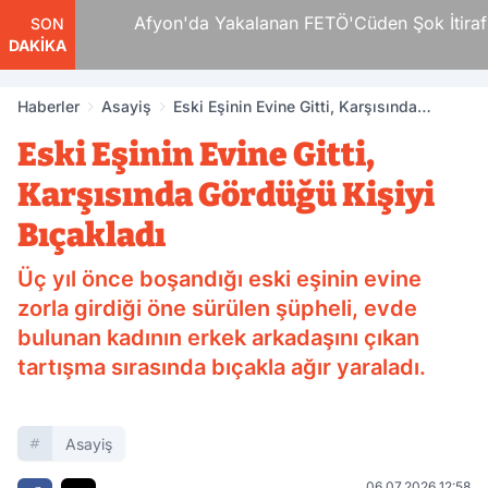
ı Ve
Afyon'da Yakalanan FETÖ'Cüden Şok İtiraflar
SON
DAKİKA
Haberler
Asayiş
Eski Eşinin Evine Gitti, Karşısında
Gördüğü Kişiyi Bıçakladı
Eski Eşinin Evine Gitti,
Karşısında Gördüğü Kişiyi
Bıçakladı
Üç yıl önce boşandığı eski eşinin evine
zorla girdiği öne sürülen şüpheli, evde
bulunan kadının erkek arkadaşını çıkan
tartışma sırasında bıçakla ağır yaraladı.
Asayiş
06.07.2026 12:58