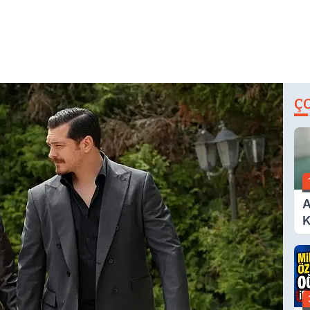
Ç
A
K
A