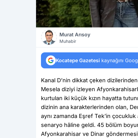
Murat Arısoy
Muhabir
Kocatepe Gazetesi
kaynağını Google
Kanal D’nin dikkat çeken dizilerinde
Mesela diziyi izleyen Afyonkarahisar
kurtulan iki küçük kızın hayatta tutun
dizinin ana karakterlerinden olan, De
aynı zamanda Eşref Tek’in çocukluk a
senaryo hâline geldi. 45 bölüm boyunc
Afyonkarahisar ve Dinar göndermesi 