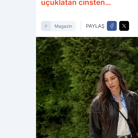
uçuklatan cinsten…
PAYLAŞ
Magazin