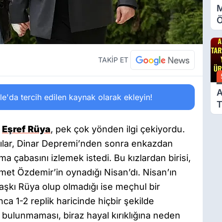
M
Ö
O
A
TAKİP ET
A
'da tercih edilen kaynak olarak ekleyin!
T
Ü
n
Eşref Rüya
, pek çok yönden ilgi çekiyordu.
lılar, Dinar Depremi’nden sonra enkazdan
ma çabasını izlemek istedi. Bu kızlardan birisi,
met Özdemir’in oynadığı Nisan’dı. Nisan’ın
şkı Rüya olup olmadığı ise meçhul bir
a 1-2 replik haricinde hiçbir şekilde
bulunmaması, biraz hayal kırıklığına neden