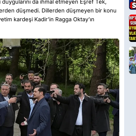
duygularını da ihmal etmeyen Eşref Tek,
llerden düşmedi. Dillerden düşmeyen bir konu
yetim kardeşi Kadir’in Ragga Oktay’ın