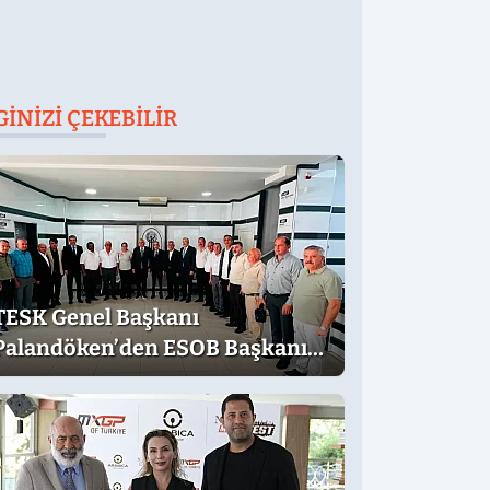
GINIZI ÇEKEBILIR
TESK Genel Başkanı
Palandöken’den ESOB Başkanı
Üstün’e Hayırlı Olsun Ziyareti