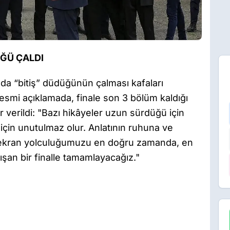
ÜĞÜ ÇALDI
nda “bitiş” düdüğünün çalması kafaları
 resmi açıklamada, finale son 3 bölüm kaldığı
er verildi: "Bazı hikâyeler uzun sürdüğü için
çin unutulmaz olur. Anlatının ruhuna ve
; ekran yolculuğumuzu en doğru zamanda, en
şan bir finalle tamamlayacağız."