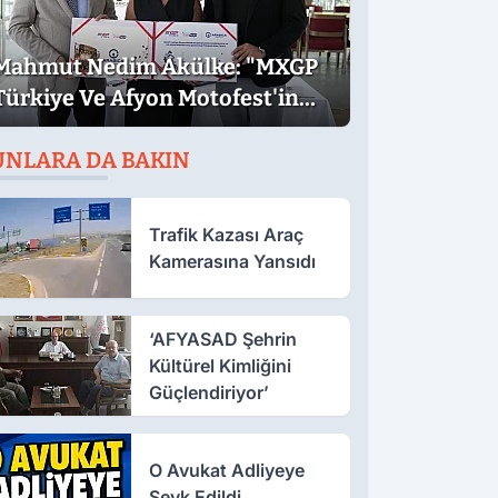
Mahmut Nedim Akülke: "MXGP
Türkiye Ve Afyon Motofest'in
Ülkemize Katkısı Çok Büyük"
UNLARA DA BAKIN
Trafik Kazası Araç
Kamerasına Yansıdı
‘AFYASAD Şehrin
Kültürel Kimliğini
Güçlendiriyor’
O Avukat Adliyeye
Sevk Edildi