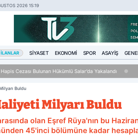
ĞUSTOS 2026 15:19
SIYASET
EKONOMI
SPOR
ASAYIŞ
GENE
 İLANLAR
ş Hapis Cezası Bulunan Hükümlü Salar’da Yakalandı
Milyarı Buldu
aliyeti Milyarı Buldu
i arasında olan Eşref Rüya'nın bu Hazir
ölümünden 45'inci bölümüne kadar hesap