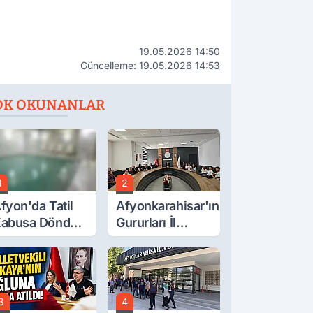
19.05.2026 14:50
Güncelleme: 19.05.2026 14:53
OK OKUNANLAR
1
2
fyon'da Tatil
Afyonkarahisar'ın
abusa Döndü,
Gururları İl
cı Son!
Müdürüyle
Buluştu
3
4