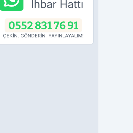
İhbar Hattı
0552 831 76 91
ÇEKİN, GÖNDERİN, YAYINLAYALIM!