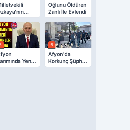
illetvekili
Oğlunu Öldüren
zkaya’nın
Zanlı İle Evlendi
ğluna İftira
tıldı
5
6
fyon
Afyon'da
arımında Yeni
Korkunç Şüphe!
rünler Yolda
Düştü Mü,
Öldürüldü Mü!