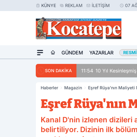
KÜNYE
REKLAM
İLETIŞIM
07 A
GÜNDEM
YAZARLAR
RESMI
11:54
10 Yıl Kesinleşmi
SON DAKİKA
Haberler
Magazin
Eşref Rüya'nın Maliyeti 
Eşref Rüya'nın M
Kanal D'nin izlenen diziler
belirtiliyor. Dizinin ilk b