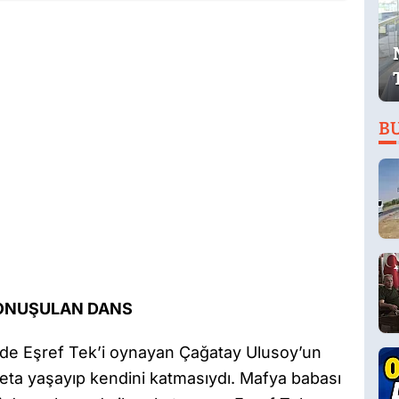
B
KONUŞULAN DANS
i de Eşref Tek’i oynayan Çağatay Ulusoy’un
deta yaşayıp kendini katmasıydı. Mafya babası