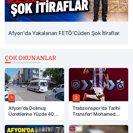
Afyon'da Yakalanan FETÖ'Cüden Şok İtiraflar
ÇOK OKUNANLAR
1
2
Afyon’da Dolmuş
Trabzonspor’da Tarihi
Ücretlerine Yüzde 40
Transfer! Mohamed
Zam Talebi
Salah Geliyor