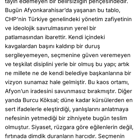
tayin edemeyen bir belirsizliğin pençesindedir.
Bugün Afyonkarahisar’da yaşanan bu tablo,
CHP’nin Türkiye genelindeki yönetim zafiyetinin
ve ideolojik savrulmasının yerel bir
patlamasından ibarettir. Kendi içindeki
kavgalardan başını kaldırıp bir duruş
sergileyemeyen, seçmenine güven veremeyen
ve teşkilat disiplini yerle bir olmuş bu yapı; artık
ne millete ne de kendi belediye başkanlarına bir
vizyon sunamaz hale gelmiştir. Bu kaos ortamı,
Afyon’un iradesini savunmasız bırakmıştır. Diğer
yanda Burcu Köksal; düne kadar kürsülerden en
sert ifadelerle eleştirdiği, yanlışlarını anlatmaya
nefesinin yetmediği bir zihniyete bugün teslim
olmuştur. Siyaset, rüzgara göre eğilenlerin değil,
fırtınada dimdik duranların harcıdır. Seçmenin