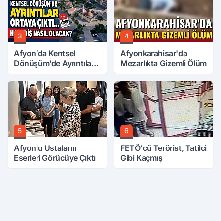
3
4
Afyon’da Kentsel
Afyonkarahisar'da
Dönüşüm’de Ayrıntılar
Mezarlıkta Gizemli Ölüm
Ortaya Çıktı… Hakediş
Nasıl Olacak?
5
6
Afyonlu Ustaların
FETÖ'cü Terörist, Tatilci
Eserleri Görücüye Çıktı
Gibi Kaçmış