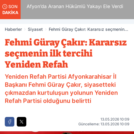
 Ölüm
Afyon’da Aranan Hükümlü Yakayı Ele Verdi
SON
DAKİKA
Haberler
Siyaset
Fehmi Güray Çakır: Kararsız seçmenin
ilk tercihi Yeniden Refah
Fehmi Güray Çakır: Kararsız
seçmenin ilk tercihi
Yeniden Refah
Yeniden Refah Partisi Afyonkarahisar İl
Başkanı Fehmi Güray Çakır, siyasetteki
çıkmazdan kurtuluşun yolunun Yeniden
Refah Partisi olduğunu belirtti
13.05.2026 10:09
Güncelleme: 13.05.2026 10:09