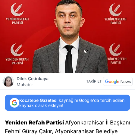
Dilek Çetinkaya
TAKİP ET
Muhabir
Kocatepe Gazetesi
kaynağını Google'da tercih edilen
kaynak olarak ekleyin!
Yeniden Refah Partisi
Afyonkarahisar İl Başkanı
Fehmi Güray Çakır, Afyonkarahisar Belediye