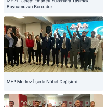
MHP’li Celep: Emaneti Yukarılara Taşımak
Boynumuzun Borcudur
MHP Merkez İlçede Nöbet Değişimi