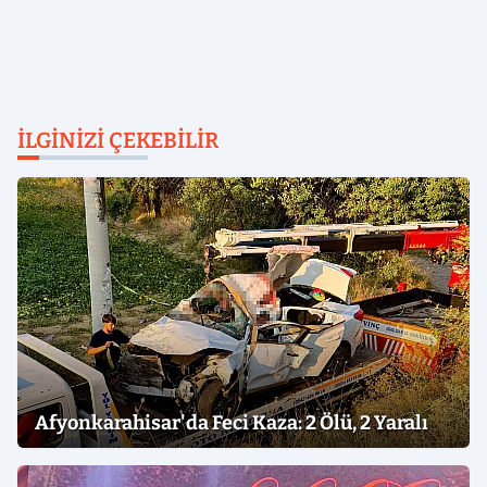
İLGINIZI ÇEKEBILIR
Afyonkarahisar'da Feci Kaza: 2 Ölü, 2 Yaralı