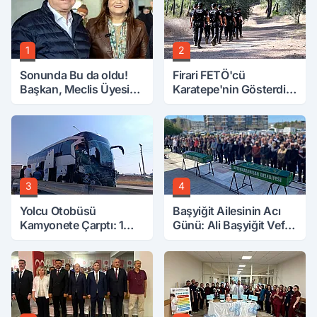
1
2
Sonunda Bu da oldu!
Firari FETÖ'cü
Başkan, Meclis Üyesini
Karatepe'nin Gösterdiği
Hobi Bahçesinden
Yerler Didik Didik
Attırdı
Aranıyor
3
4
Yolcu Otobüsü
Başyiğit Ailesinin Acı
Kamyonete Çarptı: 1
Günü: Ali Başyiğit Vefat
Ölü, 15 Yaralı
Etti