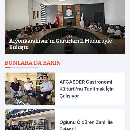
Afyonkarahisar'ın Gururları İl Müdürüyle
Buluştu
BUNLARA DA BAKIN
AFGASDER Gastronomi
Kültürü'nü Tanıtmak İçin
Çalışıyor
Oğlunu Öldüren Zanlı İle
Evlendi