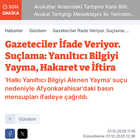
Avukatlar Arasındaki Tartışma Kanlı Bitti.
SON
DAKİKA
Avukat Tartıştığı Meslektaşını İki Yerinden
Vurdu
Haberler
Gündem
Gazeteciler İfade Veriyor. Suçlama:
Yanıltıcı Bilgiyi Yayma, Hakaret ve İftira
Gazeteciler İfade Veriyor.
Suçlama: Yanıltıcı Bilgiyi
Yayma, Hakaret ve İftira
'Halkı Yanıltıcı Bilgiyi Alenen Yayma' suçu
nedeniyle Afyonkarahisar'daki basın
mensupları ifadeye çağrıldı.
Gündem
01.10.2025 11:19
Güncelleme: 01.10.2025 12:38