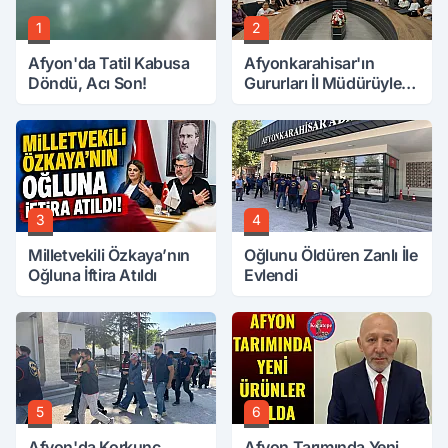
1
2
Afyon'da Tatil Kabusa
Afyonkarahisar'ın
Döndü, Acı Son!
Gururları İl Müdürüyle
Buluştu
3
4
Milletvekili Özkaya’nın
Oğlunu Öldüren Zanlı İle
Oğluna İftira Atıldı
Evlendi
5
6
Afyon'da Korkunç
Afyon Tarımında Yeni