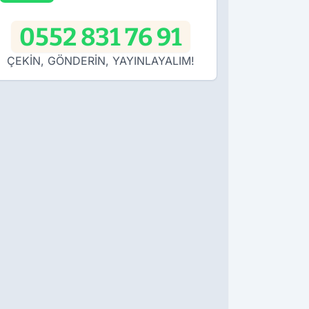
0552 831 76 91
ÇEKİN, GÖNDERİN, YAYINLAYALIM!