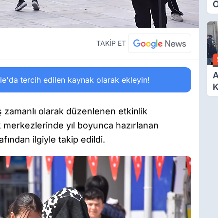
Ö
O
A
TAKİP ET
A
'da tercih edilen kaynak olarak ekleyin!
K
D
Ö
eş zamanlı olarak düzenlenen etkinlik
k merkezlerinde yıl boyunca hazırlanan
ından ilgiyle takip edildi.