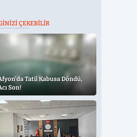
GINIZI ÇEKEBILIR
Afyon'da Tatil Kabusa Döndü,
Acı Son!