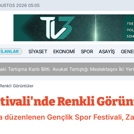
ĞUSTOS 2026 05:05
SIYASET
EKONOMI
SPOR
ASAYIŞ
GENE
 İLANLAR
ki Tartışma Kanlı Bitti. Avukat Tartıştığı Meslektaşını İki Y
Renkli Görüntüler
tivali'nde Renkli Görün
 düzenlenen Gençlik Spor Festivali, Z