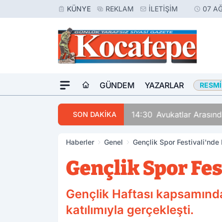
KÜNYE
REKLAM
İLETIŞIM
07 A
GÜNDEM
YAZARLAR
RESMI
14:30
Avukatlar Arasında
SON DAKİKA
Haberler
Genel
Gençlik Spor Festivali'nde 
Gençlik Spor Fes
Gençlik Haftası kapsamında
katılımıyla gerçekleşti.