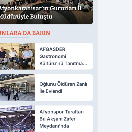
Afyonkarahisar'ın Gururları İl
Müdürüyle Buluştu
UNLARA DA BAKIN
AFGASDER
Gastronomi
Kültürü'nü Tanıtmak
İçin Çalışıyor
Oğlunu Öldüren Zanlı
İle Evlendi
Afyonspor Taraftarı
Bu Akşam Zafer
Meydanı’nda