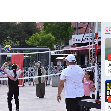
Ç
A
K
A
M