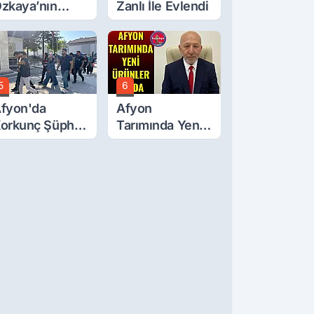
zkaya’nın
Zanlı İle Evlendi
ğluna İftira
tıldı
5
6
fyon'da
Afyon
orkunç Şüphe!
Tarımında Yeni
üştü Mü,
Ürünler Yolda
ldürüldü Mü!