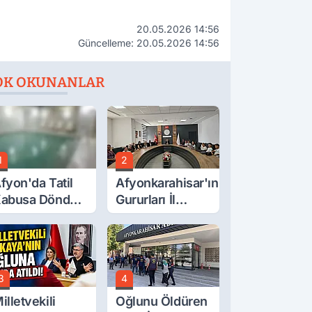
20.05.2026 14:56
Güncelleme: 20.05.2026 14:56
OK OKUNANLAR
1
2
fyon'da Tatil
Afyonkarahisar'ın
abusa Döndü,
Gururları İl
cı Son!
Müdürüyle
Buluştu
3
4
illetvekili
Oğlunu Öldüren