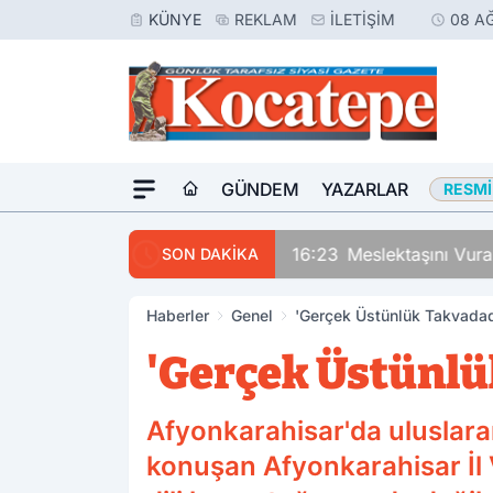
KÜNYE
REKLAM
İLETIŞIM
08 A
GÜNDEM
YAZARLAR
RESMI
16:23
Meslektaşını Vur
SON DAKİKA
Haberler
Genel
'Gerçek Üstünlük Takvadad
'Gerçek Üstünlü
Afyonkarahisar'da uluslara
konuşan Afyonkarahisar İl