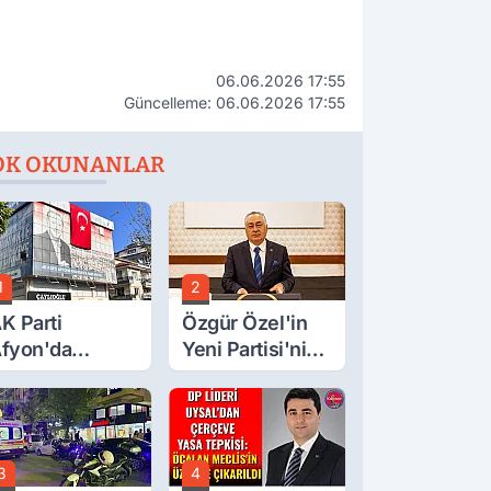
06.06.2026 17:55
Güncelleme: 06.06.2026 17:55
OK OKUNANLAR
1
2
K Parti
Özgür Özel'in
fyon'da
Yeni Partisi'nin
urgay Şahin'in
Afyon Başkanı
rdından Bir
Belli Oldu
ok Daha!
3
4