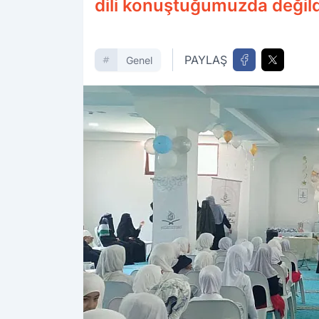
dili konuştuğumuzda değild
PAYLAŞ
Genel