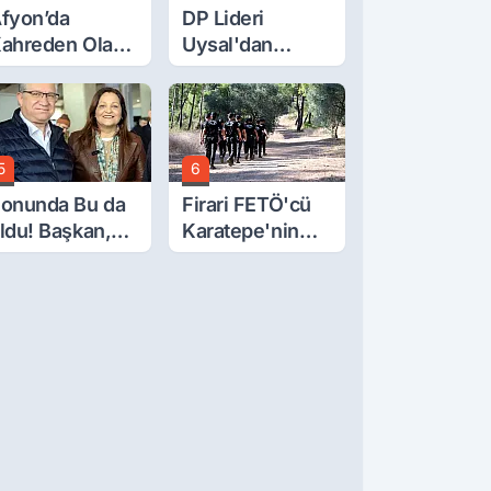
fyon’da
DP Lideri
ahreden Olay:
Uysal'dan
 Yaşındaki
Çerçeve Yasa
ocuk 6. Kattan
Tepkisi: Öcalan
üştü
Meclis'in
Üzerine Çıkarıldı
5
6
onunda Bu da
Firari FETÖ'cü
ldu! Başkan,
Karatepe'nin
eclis Üyesini
Gösterdiği
obi
Yerler Didik
ahçesinden
Didik Aranıyor
ttırdı