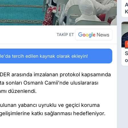
A
K
6
Ç
D
TAKİP ET
S
'da tercih edilen kaynak olarak ekleyin!
o
M
H
ARDER arasında imzalanan protokol kapsamında
B
a sonları Osmanlı Camii’nde uluslararası
A
ramı düzenlendi.
ulunan yabancı uyruklu ve geçici koruma
l gelişimlerine katkı sağlanması hedefleniyor.