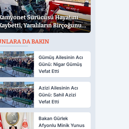
Kamyonet Sürücüsü Hayatını
Kaybetti, Yaralıların Birçoğunun
Sağlık Durumu İyi
UNLARA DA BAKIN
Gümüş Ailesinin Acı
Günü: Nigar Gümüş
Vefat Etti
Azizi Ailesinin Acı
Günü: Sahil Azizi
Vefat Etti
Bakan Gürlek
Afyonlu Minik Yunus