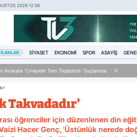
ĞUSTOS 2026 12:56
SIYASET
EKONOMI
SPOR
ASAYIŞ
GENE
 İLANLAR
an Avukata 'Cinayete Tam Teşebbüs' Suçlaması
ır'
k Takvadadır'
rası öğrenciler için düzenlenen din eğ
 Vaizi Hacer Genç, 'Üstünlük nerede 