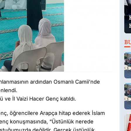
B
mamlanmasının ardından Osmanlı Camii’nde
nlendi.
ve İl Vaizi Hacer Genç katıldı.
nç, öğrencilere Arapça hitap ederek İslam
 Genç konuşmasında, “Üstünlük nerede
ştuğumuzda değildir. Gerçek üstünlük