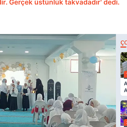
ir. Gerçek üstünlük takvadadır' dedi.
Ç
A
A
T
A
Ş