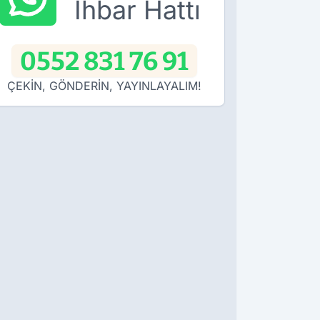
İhbar Hattı
0552 831 76 91
ÇEKİN, GÖNDERİN, YAYINLAYALIM!