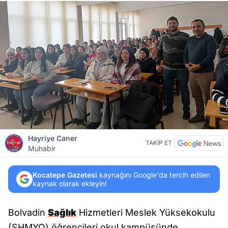
Hayriye Caner
TAKİP ET
Muhabir
Kocatepe Gazetesi
kaynağını Google'da tercih edilen
kaynak olarak ekleyin!
Bolvadin
Sağlık
Hizmetleri Meslek Yüksekokulu
(SHMYO) öğrencileri okul kampüsünde