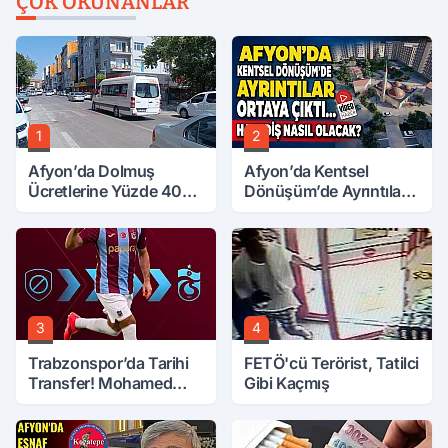
ÇOK OKUNANLAR
1
2
Afyon’da Dolmuş
Afyon’da Kentsel
Ücretlerine Yüzde 40
Dönüşüm’de Ayrıntılar
Zam Talebi
Ortaya Çıktı… Hakediş
Nasıl Olacak?
3
4
Trabzonspor’da Tarihi
FETÖ'cü Terörist, Tatilci
Transfer! Mohamed
Gibi Kaçmış
Salah Geliyor