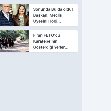
Sonunda Bu da oldu!
Başkan, Meclis
Üyesini Hobi
Bahçesinden Attırdı
Firari FETÖ'cü
Karatepe'nin
Gösterdiği Yerler
Didik Didik Aranıyor