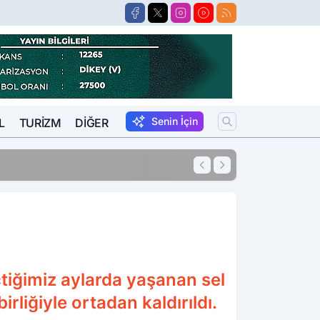
Senin İçin
L
TURIZM
DIĞER
11:54
10 Yıl Kesinleşm
tiğimiz aylarda yaşanan sel
irliğiyle ortadan kaldırıldı.