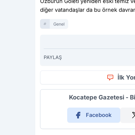
Özburun Göleti yeniden eski temiz 
diğer vatandaşlar da bu örnek davranı
Genel
PAYLAŞ
İlk Y
Kocatepe Gazetesi - B
Facebook