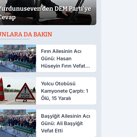
Yurdunuseven'den DEM Parti'ye
Cevap
UNLARA DA BAKIN
Fırın Ailesinin Acı
Günü: Hasan
Hüseyin Fırın Vefat
Etti
Yolcu Otobüsü
Kamyonete Çarptı: 1
Ölü, 15 Yaralı
Başyiğit Ailesinin Acı
Günü: Ali Başyiğit
Vefat Etti