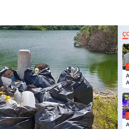
Ç
A
A
T
A
Ş
A