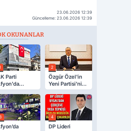
23.06.2026 12:39
Güncelleme: 23.06.2026 12:39
OK OKUNANLAR
1
2
K Parti
Özgür Özel'in
fyon'da
Yeni Partisi'nin
urgay Şahin'in
Afyon Başkanı
rdından Bir
Belli Oldu
ok Daha!
3
4
fyon’da
DP Lideri