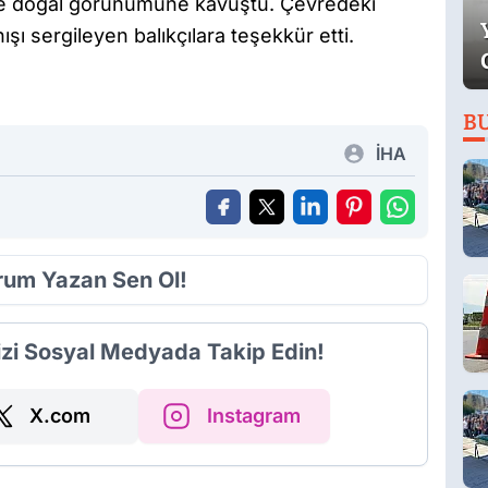
ve doğal görünümüne kavuştu. Çevredeki
şı sergileyen balıkçılara teşekkür etti.
B
İHA
orum Yazan Sen Ol!
izi Sosyal Medyada Takip Edin!
X.com
Instagram