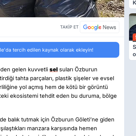
K
6
Ç
D
TAKİP ET
S
'da tercih edilen kaynak olarak ekleyin!
o
M
H
nden gelen kuvvetli
sel
suları Özburun
B
tirdiği tahta parçaları, plastik şişeler ve evsel
A
rliliğine yol açmış hem de kötü bir görüntü
teki ekosistemi tehdit eden bu duruma, bölge
e balık tutmak için Özburun Göleti’ne giden
rşılaştıkları manzara karşısında hemen