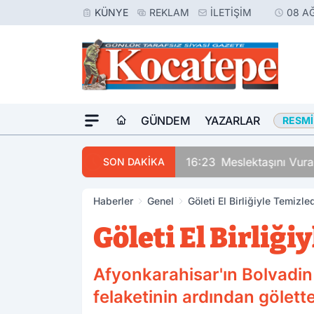
KÜNYE
REKLAM
İLETIŞIM
08 A
GÜNDEM
YAZARLAR
RESMI
16:23
Meslektaşını Vur
SON DAKİKA
Haberler
Genel
Göleti El Birliğiyle Temizled
Göleti El Birliği
Afyonkarahisar'ın Bolvadin
felaketinin ardından gölette 