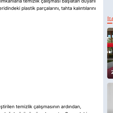
 imkanlarla temizlik çalışması başlatan duyarlı
idindeki plastik parçalarını, tahta kalıntılarını
İL
irilen temizlik çalışmasının ardından,