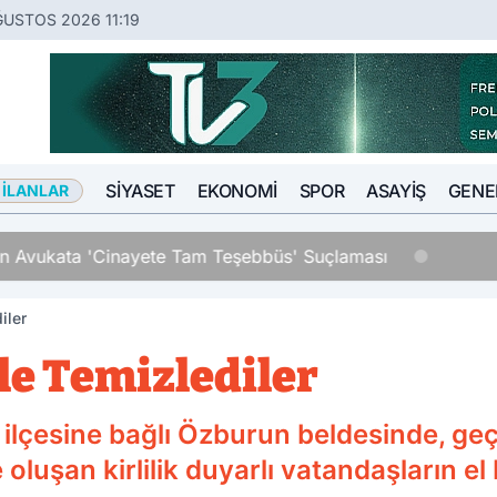
ĞUSTOS 2026 11:19
SIYASET
EKONOMI
SPOR
ASAYIŞ
GENE
 İLANLAR
an Avukata 'Cinayete Tam Teşebbüs' Suçlaması
iler
yle Temizlediler
 ilçesine bağlı Özburun beldesinde, geç
oluşan kirlilik duyarlı vatandaşların el b