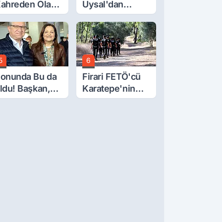
ahreden Olay:
Uysal'dan
 Yaşındaki
Çerçeve Yasa
ocuk 6. Kattan
Tepkisi: Öcalan
üştü
Meclis'in
Üzerine Çıkarıldı
5
6
onunda Bu da
Firari FETÖ'cü
ldu! Başkan,
Karatepe'nin
eclis Üyesini
Gösterdiği
obi
Yerler Didik
ahçesinden
Didik Aranıyor
ttırdı