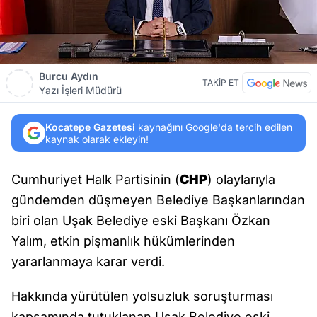
Burcu Aydın
TAKİP ET
Yazı İşleri Müdürü
Kocatepe Gazetesi
kaynağını Google'da tercih edilen
kaynak olarak ekleyin!
Cumhuriyet Halk Partisinin (
CHP
) olaylarıyla
gündemden düşmeyen Belediye Başkanlarından
biri olan Uşak Belediye eski Başkanı Özkan
Yalım, etkin pişmanlık hükümlerinden
yararlanmaya karar verdi.
Hakkında yürütülen yolsuzluk soruşturması
kapsamında tutuklanan Uşak Belediye eski