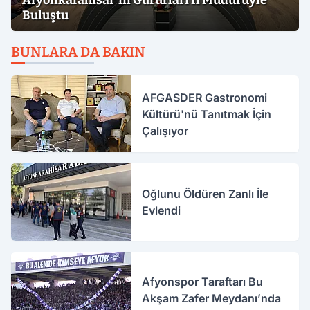
Afyonkarahisar'ın Gururları İl Müdürüyle
Buluştu
BUNLARA DA BAKIN
AFGASDER Gastronomi
Kültürü'nü Tanıtmak İçin
Çalışıyor
Oğlunu Öldüren Zanlı İle
Evlendi
Afyonspor Taraftarı Bu
Akşam Zafer Meydanı’nda