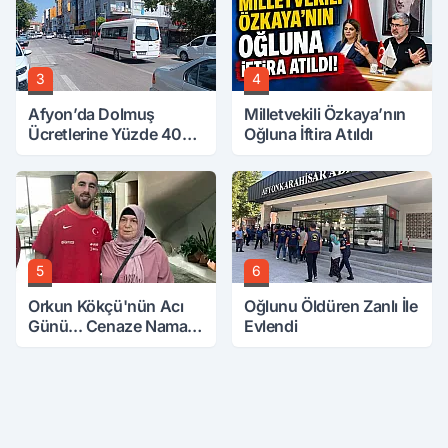
3
4
Afyon’da Dolmuş
Milletvekili Özkaya’nın
Ücretlerine Yüzde 40
Oğluna İftira Atıldı
Zam Talebi
5
6
Orkun Kökçü'nün Acı
Oğlunu Öldüren Zanlı İle
Günü... Cenaze Namazı
Evlendi
Emirdağ'da