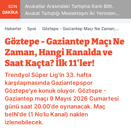
Avukatlar Arasındaki Tartışma Kanlı Bitti.
SON
DAKİKA
Avukat Tartıştığı Meslektaşını İki Yerinden
Vurdu
Haberler
Spor
Göztepe - Gaziantep Maçı Ne Zaman,
Hangi Kanalda ve Saat Kaçta? İlk 11'ler!
Göztepe - Gaziantep Maçı Ne
Zaman, Hangi Kanalda ve
Saat Kaçta? İlk 11'ler!
Trendyol Süper Lig'in 33. hafta
karşılaşmasında Gaziantepspor
Göztepe'ye konuk oluyor. Göztepe -
Gaziantep maçı 9 Mayıs 2026 Cumartesi
günü saat 20.00'de oynanacak. Maç
beIN'de (1 No'lu Kanal) naklen
izlenebilecek.