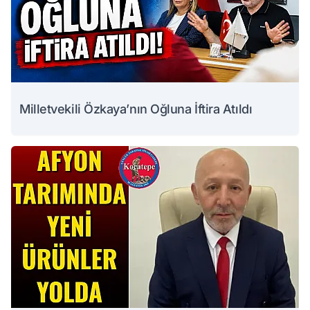
Milletvekili Özkaya’nın Oğluna İftira Atıldı