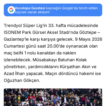
Kocatepe Gazetesi
kaynağını Google'da tercih edilen
kaynak olarak ekleyin!
Trendyol Süper Lig'in 33. hafta mücadelesinde
ISONEM Park Gürsel Aksel Stadı’nda Göztepe –
Gaziantep’le karşı karşıya gelecek. 9 Mayıs 2026
Cumartesi günü saat 20.00’de oynanacak olan
maç beIN 1 nolu kanaldan da naklen
izlenebilecek. Müsabakayı Batuhan Kolak
yönetirken, yardımcılıklarını Kürşathan Akın ve
Azad İlhan yapacak. Maçın dördüncü hakemi ise
Oğuzhan Gökçen.