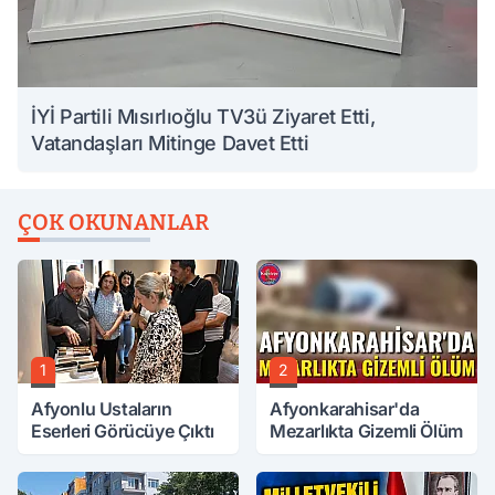
İYİ Partili Mısırlıoğlu TV3ü Ziyaret Etti,
Vatandaşları Mitinge Davet Etti
ÇOK OKUNANLAR
1
2
Afyonlu Ustaların
Afyonkarahisar'da
Eserleri Görücüye Çıktı
Mezarlıkta Gizemli Ölüm