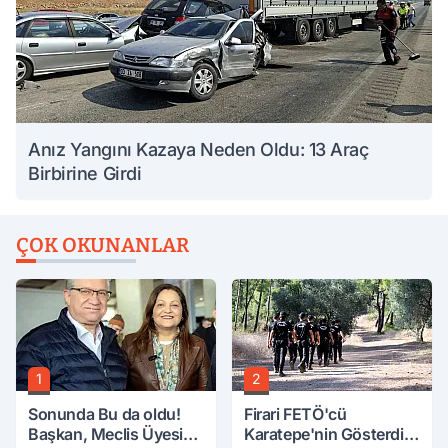
Anız Yangını Kazaya Neden Oldu: 13 Araç
Birbirine Girdi
ÇOK OKUNANLAR
1
2
Sonunda Bu da oldu!
Firari FETÖ'cü
Başkan, Meclis Üyesini
Karatepe'nin Gösterdiği