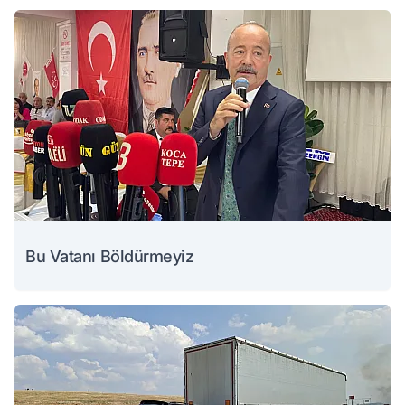
Bu Vatanı Böldürmeyiz