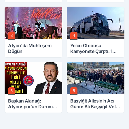
Hobi Bahçesinden
Yerler Didik Didik
Attırdı
Aranıyor
3
4
Afyon'da Muhteşem
Yolcu Otobüsü
Düğün
Kamyonete Çarptı: 1
Ölü, 15 Yaralı
5
6
Başkan Aladağ:
Başyiğit Ailesinin Acı
Afyonspor’un Durumu
Günü: Ali Başyiğit Vefat
İle İlgili Millete Hesap
Etti
Verilmeli