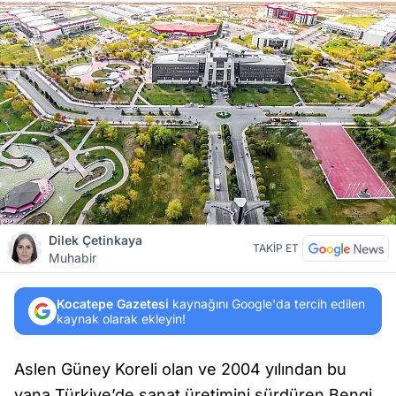
Dilek Çetinkaya
TAKİP ET
Muhabir
Kocatepe Gazetesi
kaynağını Google'da tercih edilen
kaynak olarak ekleyin!
Aslen Güney Koreli olan ve 2004 yılından bu
yana Türkiye’de sanat üretimini sürdüren Bengi